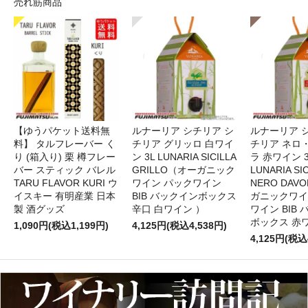
売れ筋商品
【ゆうパケット送料無
ルナーリア シチリア シ
ルナーリア 
料】 タルフレーバー く
チリア グリッロ 白ワイ
チリア ネロ
り (箱入り) 栗 樽フレー
ン 3L LUNARIA SICILLA
ラ 赤ワイン 
バー スティック バレル
GRILLO（オーガニック
LUNARIA SIC
TARU FLAVOR KURI ウ
ワイン パックワイン
NERO DAV
イスキー 有明産業 日本
BIB バックインボックス
ガニックワイ
製 酒グッズ
辛口 白ワイン ）
ワイン BIB
ボックス 赤
1,090円(税込1,199円)
4,125円(税込4,538円)
4,125円(税込