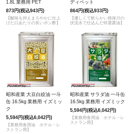
1.8L 業務用 PET
ディペット
873円(税込943円)
864円(税込933円)
【酸味を抑えまろやかに仕上
【優しくて軟らかい揖保川の
げた口あたりの良いポン酢】
伏流水で仕込んだ特選醤油】
昭和産業 大豆白絞油 一斗
昭和産業 サラダ油 一斗缶
缶 16.5kg 業務用 イズミッ
16.5kg 業務用 イズミック
ク
5,594円(税込6,042円)
5,594円(税込6,042円)
【業務用食用油 ホテル・レ
ストラン用】
【業務用食用油 ホテル・レ
ストラン用】