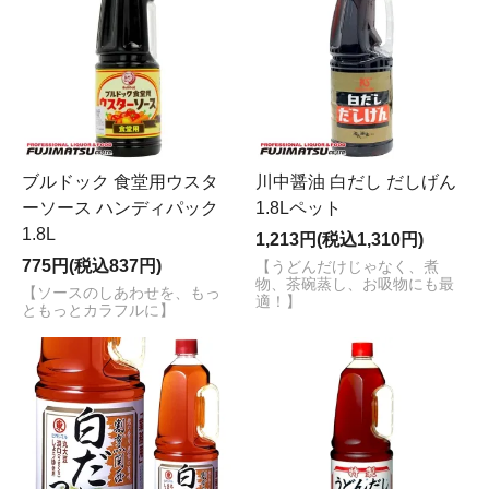
ブルドック 食堂用ウスタ
川中醤油 白だし だしげん
ーソース ハンディパック
1.8Lペット
1.8L
1,213円(税込1,310円)
775円(税込837円)
【うどんだけじゃなく、煮
物、茶碗蒸し、お吸物にも最
【ソースのしあわせを、もっ
適！】
ともっとカラフルに】