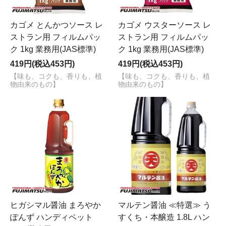
カゴメ とんかつソース レ
カゴメ ウスターソース レ
ストラン用 フィルムパッ
ストラン用 フィルムパッ
ク 1kg 業務用(JAS標準)
ク 1kg 業務用(JAS標準)
419円(税込453円)
419円(税込453円)
【味も、コクも、香りも、植
【味も、コクも、香りも、植
物由来のもの】
物由来のもの】
ヒガシマル醤油 まろやか
マルテン醤油 ≪特選≫ う
ぽんず ハンディペット
すくち・本醸造 1.8L ハン