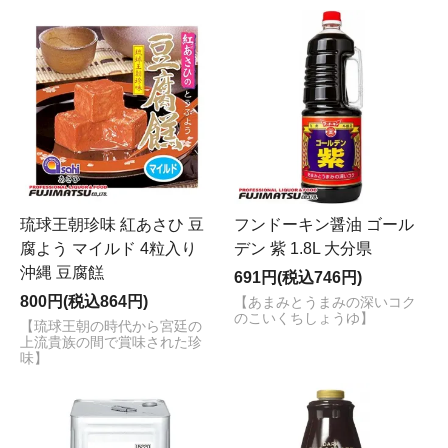
琉球王朝珍味 紅あさひ 豆
フンドーキン醤油 ゴール
腐よう マイルド 4粒入り
デン 紫 1.8L 大分県
沖縄 豆腐餻
691円(税込746円)
800円(税込864円)
【あまみとうまみの深いコク
のこいくちしょうゆ】
【琉球王朝の時代から宮廷の
上流貴族の間で賞味された珍
味】