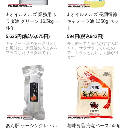
J-オイルミルズ 業務用 サ
J オイルミルズ 長調得徳
ラダ油 グリーン 16.5kg 一
キャノーラ油 1350g ペッ
斗缶
ト
5,625円(税込6,075円)
594円(税込642円)
キャノーラ油のあっさりとし
長く使っても着色がすすみに
た風味に、大豆油のうまみを
くく、サラサラしているの
プラスしたサラダ油です。
で、カラッとおいしく揚がり
ます
あん肝 ケーシングレトル
創味食品 海老ベース 500g