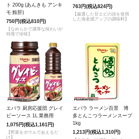
ト 200g (あんきも アンキ
763円(税込824円)
モ 鮟肝)
【厳選した甘エビの頭を使用
した海老感アップの調味料】
750円(税込810円)
【なめらかで濃厚な味わいが
特徴で珍味】
エバラ 厨房応援団 グレイ
エバラ ラーメン百景 博
ビーソース 1L 業務用
多とんこつラーメンスープ
1kg
1,075円(税込1,161円)
1,213円(税込1,310円)
【野菜をボウルであえるだ
け】