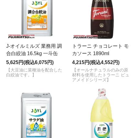
J-オイルミルズ 業務用 調
トラーニ チョコレート モ
合白絞油 16.5kg 一斗缶
カソース 1890ml
5,625円(税込6,075円)
4,215円(税込4,552円)
【大豆油に菜種油を配合した
【オールナチュラルのみの原
白絞油です。】
材料を使用したトラーニ ピュ
アメイドシリーズ】