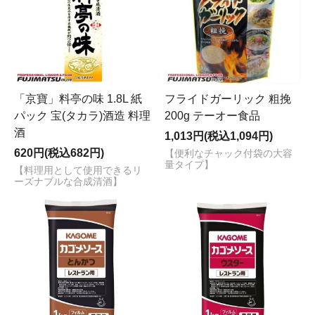
「京寶」料亭の味 1.8L 紙
フライドガーリック 粗挽
パック 宝(タカラ)酒造 料理
200g テーオー食品
酒
1,013円(税込1,094円)
620円(税込682円)
【便利なチャック付袋の大容
量タイプ】
【料理用として使用できるリ
ーズナブルな合成清酒】