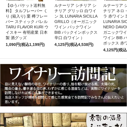
【ゆうパケット送料無
ルナーリア シチリア シ
ルナーリア 
料】 タルフレーバー く
チリア グリッロ 白ワイ
チリア ネロ
り (箱入り) 栗 樽フレー
ン 3L LUNARIA SICILLA
ラ 赤ワイン 
バー スティック バレル
GRILLO（オーガニック
LUNARIA SIC
TARU FLAVOR KURI ウ
ワイン パックワイン
NERO DAV
イスキー 有明産業 日本
BIB バックインボックス
ガニックワイ
製 酒グッズ
辛口 白ワイン ）
ワイン BIB
ボックス 赤
1,090円(税込1,199円)
4,125円(税込4,538円)
4,125円(税込