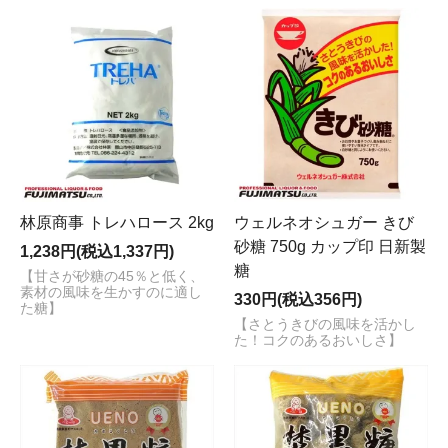
林原商事 トレハロース 2kg
ウェルネオシュガー きび
砂糖 750g カップ印 日新製
1,238円(税込1,337円)
糖
【甘さが砂糖の45％と低く、
素材の風味を生かすのに適し
330円(税込356円)
た糖】
【さとうきびの風味を活かし
た！コクのあるおいしさ】