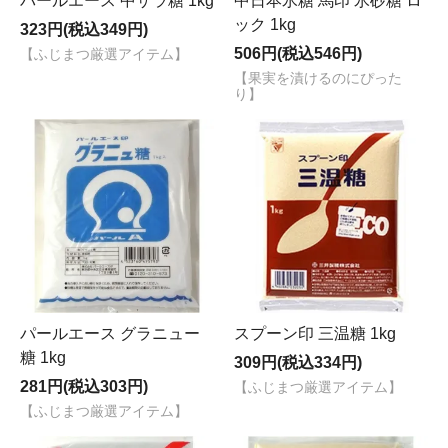
パールエース 中ザラ糖 1kg
中日本氷糖 馬印 氷砂糖 ロ
ック 1kg
323円(税込349円)
506円(税込546円)
【ふじまつ厳選アイテム】
【果実を漬けるのにぴった
り】
パールエース グラニュー
スプーン印 三温糖 1kg
糖 1kg
309円(税込334円)
281円(税込303円)
【ふじまつ厳選アイテム】
【ふじまつ厳選アイテム】