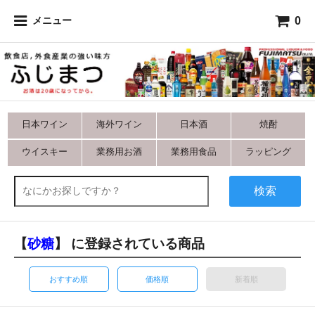
0
メニュー
日本ワイン
海外ワイン
日本酒
焼酎
ウイスキー
業務用お酒
業務用食品
ラッピング
検索
【
砂糖
】 に登録されている商品
おすすめ順
価格順
新着順