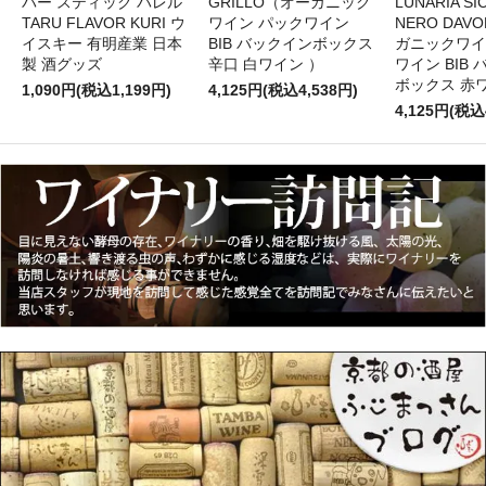
バー スティック バレル
GRILLO（オーガニック
LUNARIA SIC
TARU FLAVOR KURI ウ
ワイン パックワイン
NERO DAV
イスキー 有明産業 日本
BIB バックインボックス
ガニックワイ
製 酒グッズ
辛口 白ワイン ）
ワイン BIB
ボックス 赤
1,090円(税込1,199円)
4,125円(税込4,538円)
4,125円(税込