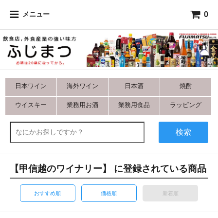
0
メニュー
日本ワイン
海外ワイン
日本酒
焼酎
ウイスキー
業務用お酒
業務用食品
ラッピング
検索
【甲信越のワイナリー】 に登録されている商品
おすすめ順
価格順
新着順