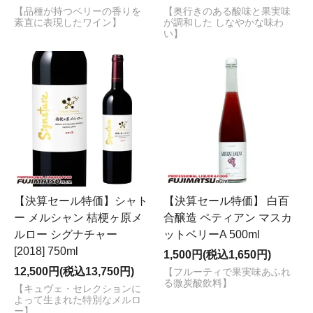
【品種が持つベリーの香りを
【奥行きのある酸味と果実味
素直に表現したワイン】
が調和した しなやかな味わ
い】
【決算セール特価】シャト
【決算セール特価】 白百
ー メルシャン 桔梗ヶ原メ
合醸造 ペティアン マスカ
ルロー シグナチャー
ットベリーA 500ml
[2018] 750ml
1,500円(税込1,650円)
12,500円(税込13,750円)
【フルーティで果実味あふれ
る微炭酸飲料】
【キュヴェ・セレクションに
よって生まれた特別なメルロ
ー】