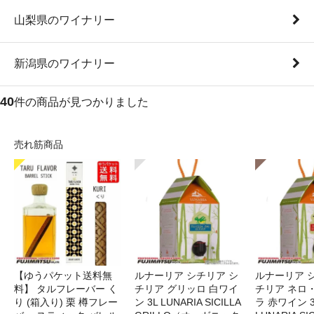
山梨県のワイナリー
新潟県のワイナリー
40
件の商品が見つかりました
売れ筋商品
【ゆうパケット送料無
ルナーリア シチリア シ
ルナーリア 
料】 タルフレーバー く
チリア グリッロ 白ワイ
チリア ネロ
り (箱入り) 栗 樽フレー
ン 3L LUNARIA SICILLA
ラ 赤ワイン 