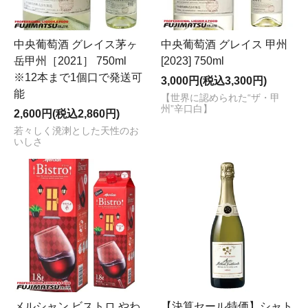
中央葡萄酒 グレイス茅ヶ
中央葡萄酒 グレイス 甲州
岳甲州［2021］ 750ml
[2023] 750ml
※12本まで1個口で発送可
3,000円(税込3,300円)
能
【世界に認められた“ザ・甲
州”辛口白】
2,600円(税込2,860円)
若々しく溌溂とした天性のお
いしさ
メルシャン ビストロ やわ
【決算セール特価】シャト