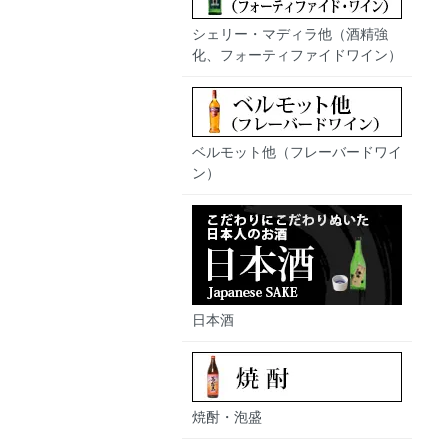
シェリー・マディラ他（酒精強
化、フォーティファイドワイン）
ベルモット他（フレーバードワイ
ン）
日本酒
焼酎・泡盛