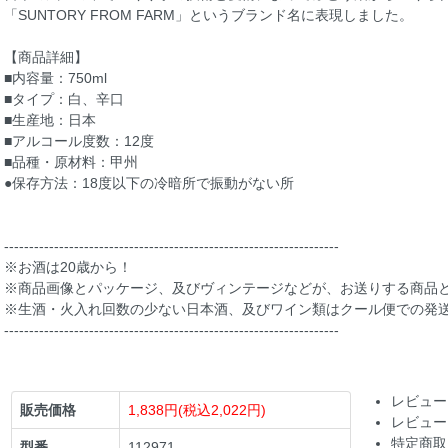
「SUNTORY FROM FARM」というブランド名に表現しました。
【商品詳細】
■内容量：750ml
■タイプ：白、辛口
■生産地：日本
■アルコール度数：12度
■品種・原材料：甲州
●保存方法：18度以下の冷暗所で振動がない所
-------------------------------------------------------------------
※お酒は20歳から！
※商品画像とパッケージ、及びヴィンテージなどが、お送りする商品
※生酒・火入れ回数の少ない日本酒、及びワイン類はクール便での発
-------------------------------------------------------------------
レビュー
販売価格
1,838円(税込2,022円)
レビュー
特定商取
型番
112971