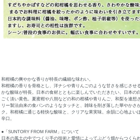
和柑橘の爽やかな香りが特長の繊細な味わい。
和柑橘の香りを骨格とし、洋ナシや青りんごのような甘さを感じさせ
かな酸味が特長。日本の食材とともに楽しんでいただきたい、日本の
ごく淡い黄色。夏蜜柑や八朔などの和の柑橘や青りんご、和梨を連想
リー製法由来の食パンのようなタッチと、雑味を削ぎ落した華やかさ
ク。和柑橘に通じる軽快な酸味と、クリアな果実味。余韻に心地よい
辛口。
●「SUNTORY FROM FARM」について
日本の風土の中でつくり手の技術と愛情によってぶどう畑からつくら