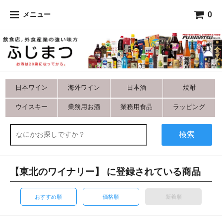
0
メニュー
日本ワイン
海外ワイン
日本酒
焼酎
ウイスキー
業務用お酒
業務用食品
ラッピング
検索
【東北のワイナリー】 に登録されている商品
おすすめ順
価格順
新着順