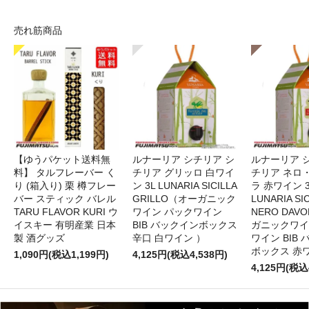
売れ筋商品
【ゆうパケット送料無
ルナーリア シチリア シ
ルナーリア 
料】 タルフレーバー く
チリア グリッロ 白ワイ
チリア ネロ
り (箱入り) 栗 樽フレー
ン 3L LUNARIA SICILLA
ラ 赤ワイン 
バー スティック バレル
GRILLO（オーガニック
LUNARIA SIC
TARU FLAVOR KURI ウ
ワイン パックワイン
NERO DAV
イスキー 有明産業 日本
BIB バックインボックス
ガニックワイ
製 酒グッズ
辛口 白ワイン ）
ワイン BIB
ボックス 赤
1,090円(税込1,199円)
4,125円(税込4,538円)
4,125円(税込