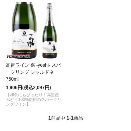
高畠ワイン 嘉 -yoshi- スパ
ークリング シャルドネ
750ml
1,906円(税込2,097円)
【和食にもぴったり！高畠産
ぶどう100%使用のスパークリ
ングワイン】
1
1
1
商品中
-
商品