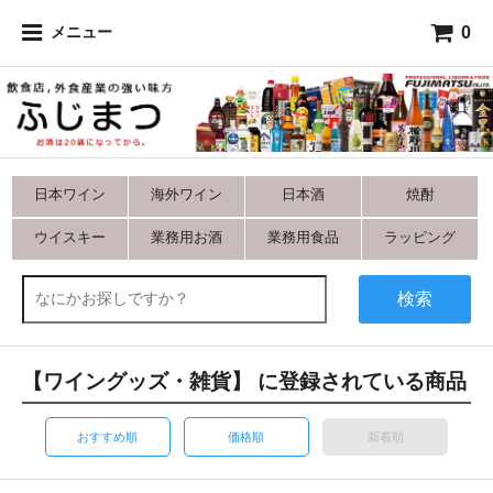
0
メニュー
日本ワイン
海外ワイン
日本酒
焼酎
ウイスキー
業務用お酒
業務用食品
ラッピング
検索
【ワイングッズ・雑貨】 に登録されている商品
おすすめ順
価格順
新着順