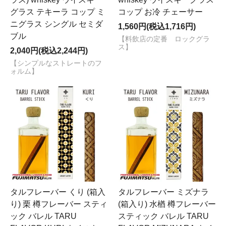
グラス テキーラ コップ ミ
コップ お冷 チェーサー
ニグラス シングル セミダ
1,560円(税込1,716円)
ブル
【料飲店の定番 ロックグラ
ス】
2,040円(税込2,244円)
【シンプルなストレートのフ
ォルム】
タルフレーバー くり (箱入
タルフレーバー ミズナラ
り) 栗 樽フレーバー スティ
(箱入り) 水楢 樽フレーバー
ック バレル TARU
スティック バレル TARU