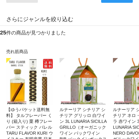
さらにジャンルを絞り込む
25
件の商品が見つかりました
売れ筋商品
【ゆうパケット送料無
ルナーリア シチリア シ
ルナーリア 
料】 タルフレーバー く
チリア グリッロ 白ワイ
チリア ネロ
り (箱入り) 栗 樽フレー
ン 3L LUNARIA SICILLA
ラ 赤ワイン 
バー スティック バレル
GRILLO（オーガニック
LUNARIA SIC
TARU FLAVOR KURI ウ
ワイン パックワイン
NERO DAV