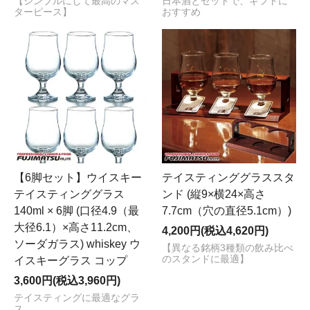
【シンプルにして最高のマス
日本酒とセットで、ギフトに
ターピース】
おすすめ
【6脚セット】ウイスキー
テイスティンググラススタ
テイスティンググラス
ンド (縦9×横24×高さ
140ml × 6脚 (口径4.9（最
7.7cm（穴の直径5.1cm）)
大径6.1）×高さ11.2cm、
4,200円(税込4,620円)
ソーダガラス) whiskey ウ
【異なる銘柄3種類の飲み比べ
のスタンドに最適】
イスキーグラス コップ
3,600円(税込3,960円)
テイスティングに最適なグラ
ス