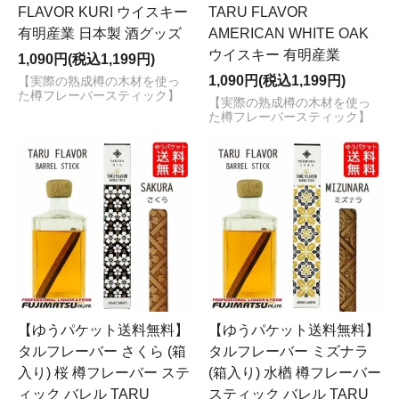
FLAVOR KURI ウイスキー
TARU FLAVOR
有明産業 日本製 酒グッズ
AMERICAN WHITE OAK
ウイスキー 有明産業
1,090円(税込1,199円)
1,090円(税込1,199円)
【実際の熟成樽の木材を使っ
た樽フレーバースティック】
【実際の熟成樽の木材を使っ
た樽フレーバースティック】
【ゆうパケット送料無料】
【ゆうパケット送料無料】
タルフレーバー さくら (箱
タルフレーバー ミズナラ
入り) 桜 樽フレーバー ステ
(箱入り) 水楢 樽フレーバー
ィック バレル TARU
スティック バレル TARU