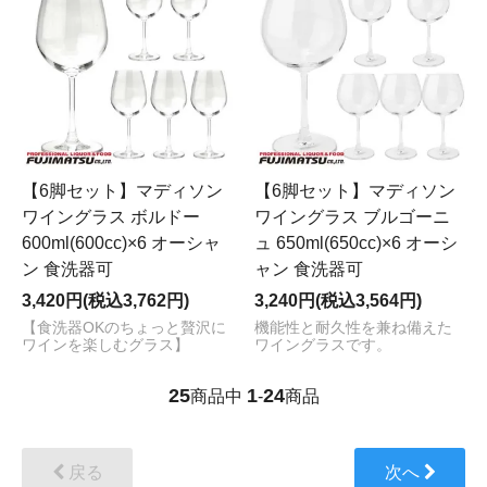
【6脚セット】マディソン
【6脚セット】マディソン
ワイングラス ボルドー
ワイングラス ブルゴーニ
600ml(600cc)×6 オーシャ
ュ 650ml(650cc)×6 オーシ
ン 食洗器可
ャン 食洗器可
3,420円(税込3,762円)
3,240円(税込3,564円)
【食洗器OKのちょっと贅沢に
機能性と耐久性を兼ね備えた
ワインを楽しむグラス】
ワイングラスです。
25
1
24
商品中
-
商品
戻る
次へ