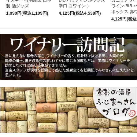
イスキー 有明産業 日本
BIB バックインボックス
ガニックワイ
製 酒グッズ
辛口 白ワイン ）
ワイン BIB
ボックス 赤
1,090円(税込1,199円)
4,125円(税込4,538円)
4,125円(税込