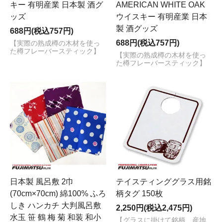
キー 有明産業 日本製 酒グ
AMERICAN WHITE OAK
ッズ
ウイスキー 有明産業 日本
製 酒グッズ
688円(税込757円)
688円(税込757円)
【実際の熟成樽の木材を使っ
た樽フレーバースティック】
【実際の熟成樽の木材を使っ
た樽フレーバースティック】
日本製 風呂敷 2巾
テイスティンググラス用銘
(70cm×70cm) 綿100% ふろ
柄タグ 150枚
しき ハンカチ 大判風呂敷
2,250円(税込2,475円)
水玉 笹 鶴 梅 菊 和装 和小
【グラスに掛けて銘柄、産地