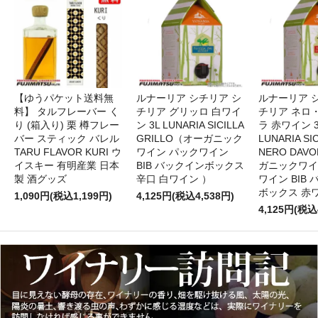
【ゆうパケット送料無
ルナーリア シチリア シ
ルナーリア 
料】 タルフレーバー く
チリア グリッロ 白ワイ
チリア ネロ
り (箱入り) 栗 樽フレー
ン 3L LUNARIA SICILLA
ラ 赤ワイン 
バー スティック バレル
GRILLO（オーガニック
LUNARIA SIC
TARU FLAVOR KURI ウ
ワイン パックワイン
NERO DAV
イスキー 有明産業 日本
BIB バックインボックス
ガニックワイ
製 酒グッズ
辛口 白ワイン ）
ワイン BIB
ボックス 赤
1,090円(税込1,199円)
4,125円(税込4,538円)
4,125円(税込