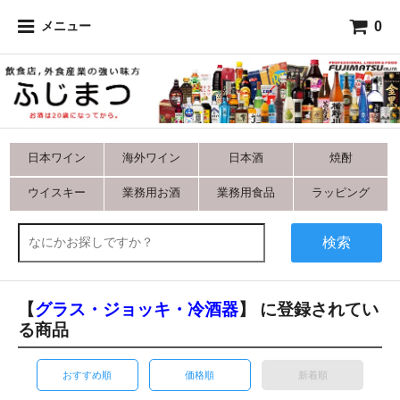
0
メニュー
日本ワイン
海外ワイン
日本酒
焼酎
ウイスキー
業務用お酒
業務用食品
ラッピング
検索
【
グラス・ジョッキ・冷酒器
】 に登録されてい
る商品
おすすめ順
価格順
新着順