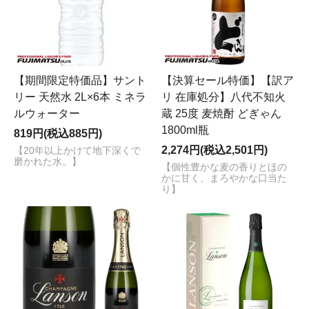
【期間限定特価品】サント
【決算セール特価】【訳ア
リー 天然水 2L×6本 ミネラ
リ 在庫処分】八代不知火
ルウォーター
蔵 25度 麦焼酎 どぎゃん
1800ml瓶
819円(税込885円)
2,274円(税込2,501円)
【20年以上かけて地下深くで
磨かれた水。】
【個性豊かな麦の香りとほの
かに甘く、まろやかな口当た
り】