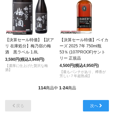
【決算セール特価】【訳ア
【決算セール特価】ベイカ
リ 在庫処分】梅乃宿の梅
ーズ 2025 7年 750ml瓶
酒 黒ラベル 1.8L
53％ (107PROOF)サント
リー 正規品
3,590円(税込3,949円)
4,500円(税込4,950円)
【濃厚に仕上げた贅沢な梅
酒】
【最もパンチがあり、樽香が
芳しい７年超熟成】
114
1
24
商品中
-
商品
戻る
次へ