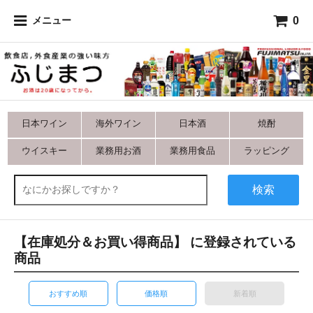
0
メニュー
日本ワイン
海外ワイン
日本酒
焼酎
ウイスキー
業務用お酒
業務用食品
ラッピング
検索
【在庫処分＆お買い得商品】 に登録されている
商品
おすすめ順
価格順
新着順