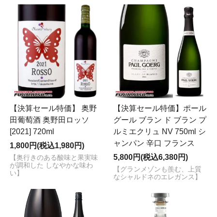
【決算セール特価】 奥野
【決算セール特価】ポール
田葡萄酒 奥野田ロッソ
グール ブラン ド ブラン プ
[2021] 720ml
ルミエクリュ NV 750ml シ
ャンパン 辛口 フランス
1,800円(税込1,980円)
5,800円(税込6,380円)
【奥行きのある酸味と果実味
が調和した しなやかな味わ
【グランメゾンも羨む、上質
い】
なシャルドネのエレガンス】