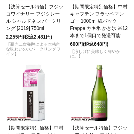
【決算セール特価】フジッ
【期間限定特別価格】中村
コワイナリー フジクレー
キャプテン フラッペマン
ル シャルドネ スパークリ
ゴー 1000ml 紙パック
ング [2019] 750ml
Frappe カキ氷 かき氷 ※12
本まで1個口で発送可能
2,255円(税込2,481円)
600円(税込648円)
【瓶内二次発酵による本格的
な味わいのスパークリングワ
【涼しげに美味しく鮮やか
イン】
に。】
【期間限定特別価格】中村
【決算セール特価】フジッ