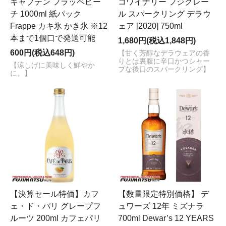
キャプテン フラッペピー
コワイナリー フジクレー
チ 1000ml 紙パック
ル スパークリング デラウ
Frappe カキ氷 かき氷 ※12
ェア [2020] 750ml
本まで1個口で発送可能
1,680円(税込1,848円)
600円(税込648円)
【甘く芳醇なデラウェアの香
りとは裏腹に辛口かつシャー
【涼しげに美味しく鮮やか
プな後口のスパークリング】
に。】
【決算セール特価】カフ
【数量限定特別価格】 デ
ェ・ド・パリ グレープフ
ュワーズ 12年 ミズナラ
ルーツ 200ml カフェパリ
700ml Dewar’s 12 YEARS