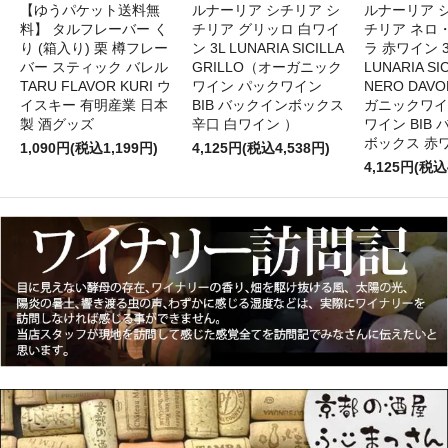
【ゆうパケット送料無
ルナーリア シチリア シ
ルナーリア 
料】 タルフレーバー く
チリア グリッロ 白ワイ
チリア ネロ
り (箱入り) 栗 樽フレー
ン 3L LUNARIA SICILLA
ラ 赤ワイン 
バー スティック バレル
GRILLO（オーガニック
LUNARIA SIC
TARU FLAVOR KURI ウ
ワイン パックワイン
NERO DAV
イスキー 有明産業 日本
BIB バックインボックス
ガニックワイ
製 酒グッズ
辛口 白ワイン ）
ワイン BIB
ボックス 赤
1,090円(税込1,199円)
4,125円(税込4,538円)
4,125円(税込