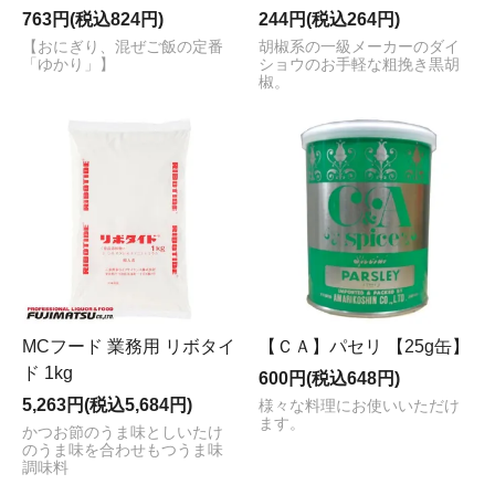
763円(税込824円)
244円(税込264円)
【おにぎり、混ぜご飯の定番
胡椒系の一級メーカーのダイ
「ゆかり」】
ショウのお手軽な粗挽き黒胡
椒。
MCフード 業務用 リボタイ
【ＣＡ】パセリ 【25g缶】
ド 1kg
600円(税込648円)
5,263円(税込5,684円)
様々な料理にお使いいただけ
ます。
かつお節のうま味としいたけ
のうま味を合わせもつうま味
調味料