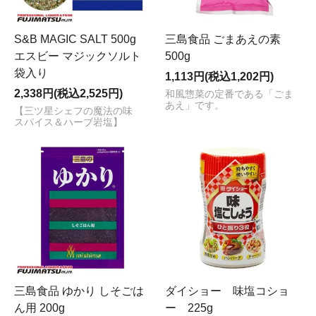
S&B MAGIC SALT 500g
三島食品 ごまあえの素
エスビー マジックソルト
500g
袋入り
1,113円(税込1,202円)
2,338円(税込2,525円)
和風惣菜の定番である「ごま
あえ」です。
【三ツ星シェフの魔法の味
スパイス＆ハーブ岩塩】
三島食品 ゆかり しそごは
ダイショー 味塩コショ
ん用 200g
ー 225g