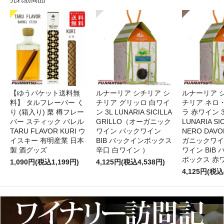
【ゆうパケット送料無
ルナーリア シチリア シ
ルナーリア 
料】 タルフレーバー く
チリア グリッロ 白ワイ
チリア ネロ
り (箱入り) 栗 樽フレー
ン 3L LUNARIA SICILLA
ラ 赤ワイン 
バー スティック バレル
GRILLO（オーガニック
LUNARIA SIC
TARU FLAVOR KURI ウ
ワイン パックワイン
NERO DAV
イスキー 有明産業 日本
BIB バックインボックス
ガニックワイ
製 酒グッズ
辛口 白ワイン ）
ワイン BIB
ボックス 赤
1,090円(税込1,199円)
4,125円(税込4,538円)
4,125円(税込