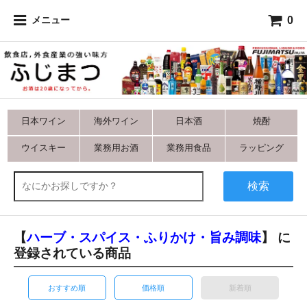
0
メニュー
日本ワイン
海外ワイン
日本酒
焼酎
ウイスキー
業務用お酒
業務用食品
ラッピング
検索
【
ハーブ・スパイス・ふりかけ・旨み調味
】 に
登録されている商品
おすすめ順
価格順
新着順