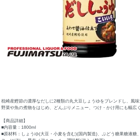
枕崎産鰹節の濃厚なだしに2種類の丸大豆しょうゆをブレンドし、風味
野菜や魚の煮物をはじめ、どんぶりメニュー、つけ・かけ用にも幅広
【商品詳細】
■内容量：1800ml
■原材料：しょうゆ(大豆・小麦を含む)(国内製造)、ぶどう糖果糖液