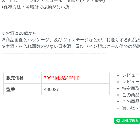
ス、にぼし、昆布／アルコール、調味料(アミノ酸等)
●保存方法：冷暗所で振動がない所
-------------------------------------------------------------------
※お酒は20歳から！
※商品画像とパッケージ、及びヴィンテージなどが、お送りする商品
※生酒・火入れ回数の少ない日本酒、及びワイン類はクール便での発
-------------------------------------------------------------------
レビュー
販売価格
799円(税込863円)
レビュー
特定商取
型番
430027
この商品
この商品
買い物を