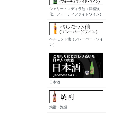
シェリー・マディラ他（酒精強
化、フォーティファイドワイン）
ベルモット他（フレーバードワイ
ン）
日本酒
焼酎・泡盛