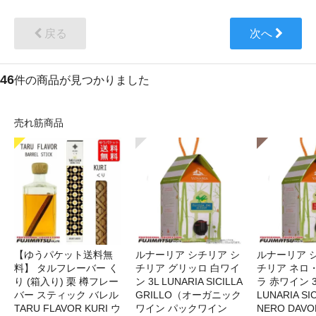
戻る
次へ
46
件の商品が見つかりました
売れ筋商品
【ゆうパケット送料無
ルナーリア シチリア シ
ルナーリア 
料】 タルフレーバー く
チリア グリッロ 白ワイ
チリア ネロ
り (箱入り) 栗 樽フレー
ン 3L LUNARIA SICILLA
ラ 赤ワイン 
バー スティック バレル
GRILLO（オーガニック
LUNARIA SIC
TARU FLAVOR KURI ウ
ワイン パックワイン
NERO DAV