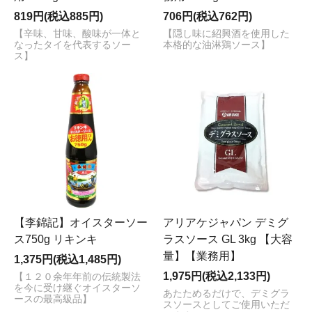
819円(税込885円)
706円(税込762円)
【辛味、甘味、酸味が一体と
【隠し味に紹興酒を使用した
なったタイを代表するソー
本格的な油淋鶏ソース】
ス】
【李錦記】オイスターソー
アリアケジャパン デミグ
ス750g リキンキ
ラスソース GL 3kg 【大容
量】【業務用】
1,375円(税込1,485円)
1,975円(税込2,133円)
【１２０余年年前の伝統製法
を今に受け継ぐオイスターソ
あたためるだけで、デミグラ
ースの最高級品】
スソースとしてご使用いただ