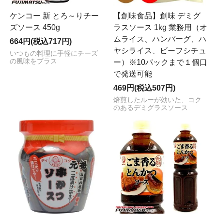
ケンコー 新 とろ～りチー
【創味食品】創味 デミグ
ズソース 450g
ラスソース 1kg 業務用（オ
ムライス、ハンバーグ、ハ
664円(税込717円)
ヤシライス、ビーフシチュ
いつもの料理に手軽にチーズ
の風味をプラス
ー）※10パックまで１個口
で発送可能
469円(税込507円)
焙煎したルーが効いた、コク
のあるデミグラスソース