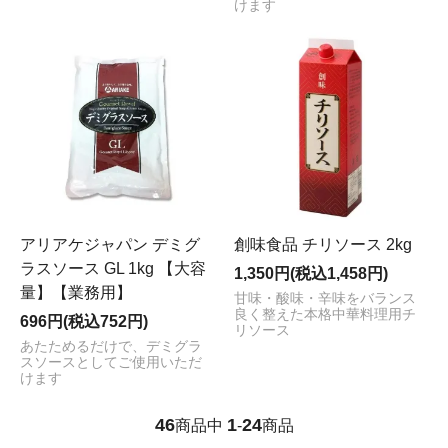
けます
アリアケジャパン デミグ
創味食品 チリソース 2kg
ラスソース GL 1kg 【大容
1,350円(税込1,458円)
量】【業務用】
甘味・酸味・辛味をバランス
良く整えた本格中華料理用チ
696円(税込752円)
リソース
あたためるだけで、デミグラ
スソースとしてご使用いただ
けます
46
1
24
商品中
-
商品