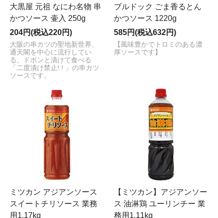
大黒屋 元祖 なにわ名物 串
ブルドック ごま香るとん
かつソース 壷入 250g
かつソース 1220g
204円(税込220円)
585円(税込632円)
大阪の串カツの聖地新世界、
【風味豊かでトロミのある濃
通天閣を中心に流行してい
厚ソースです】
る、ドボンと漬けて食べる
「二度漬け禁止! ! 」の串カツ
ソースです。
ミツカン アジアンソース
【ミツカン】アジアンソー
スイートチリソース 業務
ス 油淋鶏 ユーリンチー 業
用1.17kg
務用1.11kg