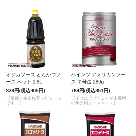
オジカソース とんかつソ
ハインツ アメリカンソー
ース ペット 1.8L
ス ７号缶 280g
838円(税込905円)
788円(税込851円)
【京都で生まれ育ったソース
【イセエビブイヨンが主原料
です。】
の魚介用ソースベース】