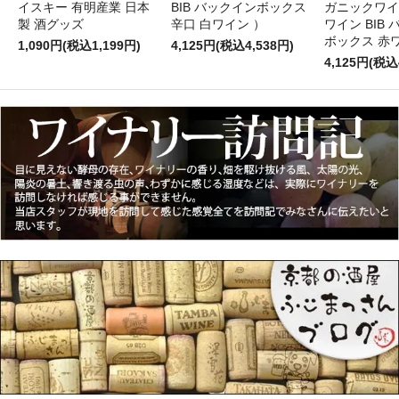
イスキー 有明産業 日本
BIB バックインボックス
ガニックワイ
製 酒グッズ
辛口 白ワイン ）
ワイン BIB
ボックス 赤
1,090円(税込1,199円)
4,125円(税込4,538円)
4,125円(税込