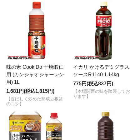
味の素 Cook Do 干焼蝦仁
イカリ かけるデミグラス
用 (カンシャオシャーレン
ソースR1140 1.14kg
用) 1L
775円(税込837円)
1,681円(税込1,815円)
【本場関西の味を踏襲してお
ります】
【香ばしく炒めた熟成豆板醤
のコク】