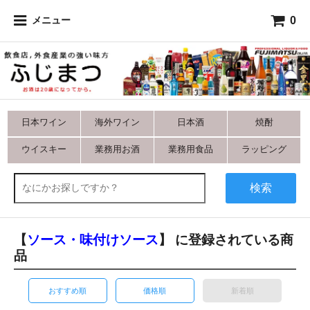
0
メニュー
日本ワイン
海外ワイン
日本酒
焼酎
ウイスキー
業務用お酒
業務用食品
ラッピング
検索
【
ソース・味付けソース
】 に登録されている商
品
おすすめ順
価格順
新着順