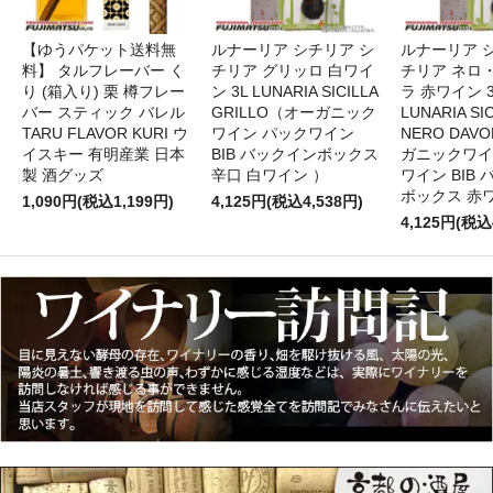
【ゆうパケット送料無
ルナーリア シチリア シ
ルナーリア 
料】 タルフレーバー く
チリア グリッロ 白ワイ
チリア ネロ
り (箱入り) 栗 樽フレー
ン 3L LUNARIA SICILLA
ラ 赤ワイン 
バー スティック バレル
GRILLO（オーガニック
LUNARIA SIC
TARU FLAVOR KURI ウ
ワイン パックワイン
NERO DAV
イスキー 有明産業 日本
BIB バックインボックス
ガニックワイ
製 酒グッズ
辛口 白ワイン ）
ワイン BIB
ボックス 赤
1,090円(税込1,199円)
4,125円(税込4,538円)
4,125円(税込