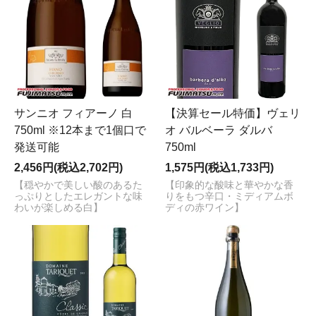
サンニオ フィアーノ 白
【決算セール特価】ヴェリ
750ml ※12本まで1個口で
オ バルベーラ ダルバ
発送可能
750ml
2,456円(税込2,702円)
1,575円(税込1,733円)
【穏やかで美しい酸のあるた
【印象的な酸味と華やかな香
っぷりとしたエレガントな味
りをもつ辛口・ミディアムボ
わいが楽しめる白】
ディの赤ワイン】