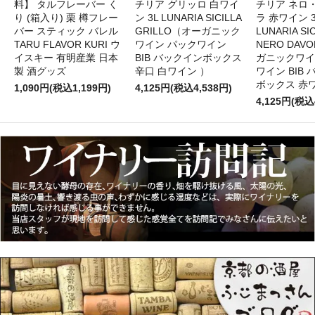
料】 タルフレーバー く
チリア グリッロ 白ワイ
チリア ネロ
り (箱入り) 栗 樽フレー
ン 3L LUNARIA SICILLA
ラ 赤ワイン 
バー スティック バレル
GRILLO（オーガニック
LUNARIA SIC
TARU FLAVOR KURI ウ
ワイン パックワイン
NERO DAV
イスキー 有明産業 日本
BIB バックインボックス
ガニックワイ
製 酒グッズ
辛口 白ワイン ）
ワイン BIB
ボックス 赤
1,090円(税込1,199円)
4,125円(税込4,538円)
4,125円(税込