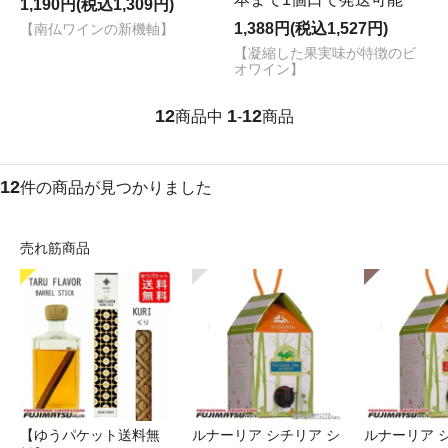
1,190円(税込1,309円)
1,388円(税込1,527円)
【南仏ワインの新機軸】
【凝縮した果実味が特徴のビ
オワイン】
12
1
12
商品中
-
商品
12
件の商品が見つかりました
売れ筋商品
【ゆうパケット送料無
ルナーリア シチリア シ
ルナーリア 