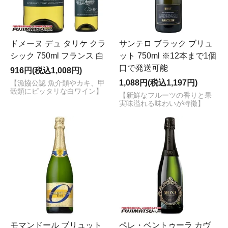
ドメーヌ デュ タリケ クラ
サンテロ ブラック ブリュ
シック 750ml フランス 白
ット 750ml ※12本まで1個
口で発送可能
916円(税込1,008円)
1,088円(税込1,197円)
【漁協公認 魚介類やカキ、甲
殻類にピッタリな白ワイン】
【新鮮なフルーツの香りと果
実味溢れる味わいが特徴】
モマンドール ブリュット
ペレ・ベントゥーラ カヴ