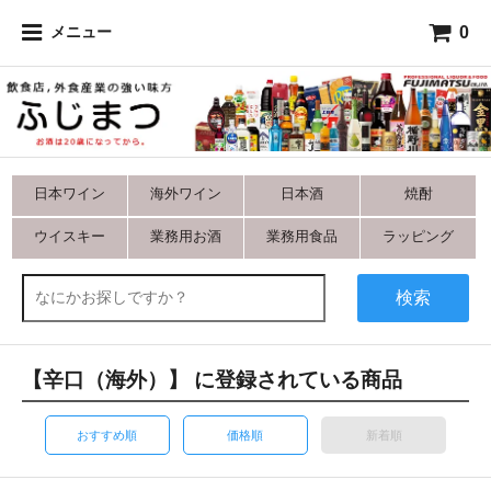
0
メニュー
日本ワイン
海外ワイン
日本酒
焼酎
ウイスキー
業務用お酒
業務用食品
ラッピング
検索
【辛口（海外）】 に登録されている商品
おすすめ順
価格順
新着順