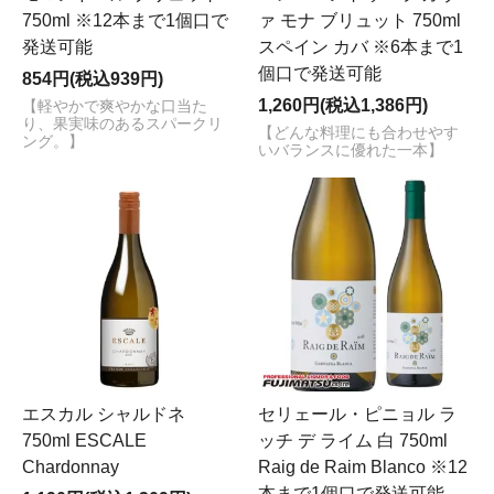
750ml ※12本まで1個口で
ァ モナ ブリュット 750ml
発送可能
スペイン カバ ※6本まで1
個口で発送可能
854円(税込939円)
1,260円(税込1,386円)
【軽やかで爽やかな口当た
り、果実味のあるスパークリ
【どんな料理にも合わせやす
ング。】
いバランスに優れた一本】
エスカル シャルドネ
セリェール・ピニョル ラ
750ml ESCALE
ッチ デ ライム 白 750ml
Chardonnay
Raig de Raim Blanco ※12
本まで1個口で発送可能