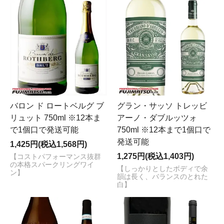
バロン ド ロートベルグ ブ
グラン・サッソ トレッビ
リュット 750ml ※12本ま
アーノ・ダブルッツォ
で1個口で発送可能
750ml ※12本まで1個口で
発送可能
1,425円(税込1,568円)
1,275円(税込1,403円)
【コストパフォーマンス抜群
の本格スパークリングワイ
【しっかりとしたボディで余
ン】
韻は長く、バランスのとれた
白】