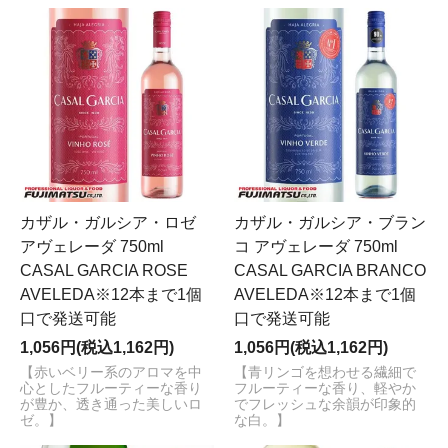
カザル・ガルシア・ロゼ
カザル・ガルシア・ブラン
アヴェレーダ 750ml
コ アヴェレーダ 750ml
CASAL GARCIA ROSE
CASAL GARCIA BRANCO
AVELEDA※12本まで1個
AVELEDA※12本まで1個
口で発送可能
口で発送可能
1,056円(税込1,162円)
1,056円(税込1,162円)
【赤いベリー系のアロマを中
【青リンゴを想わせる繊細で
心としたフルーティーな香り
フルーティーな香り、軽やか
が豊か、透き通った美しいロ
でフレッシュな余韻が印象的
ゼ。】
な白。】