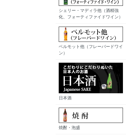
シェリー・マディラ他（酒精強
化、フォーティファイドワイン）
ベルモット他（フレーバードワイ
ン）
日本酒
焼酎・泡盛