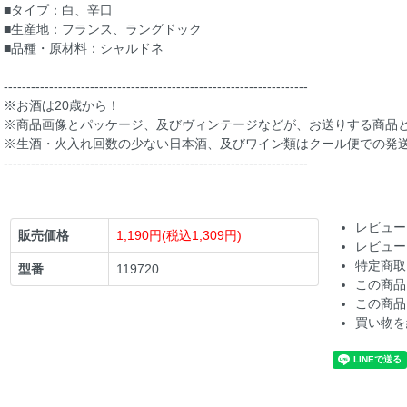
■タイプ：白、辛口
■生産地：フランス、ラングドック
■品種・原材料：シャルドネ
-------------------------------------------------------------------
※お酒は20歳から！
※商品画像とパッケージ、及びヴィンテージなどが、お送りする商品
※生酒・火入れ回数の少ない日本酒、及びワイン類はクール便での発
-------------------------------------------------------------------
レビュー
販売価格
1,190円(税込1,309円)
レビュー
特定商取
型番
119720
この商品
この商品
買い物を