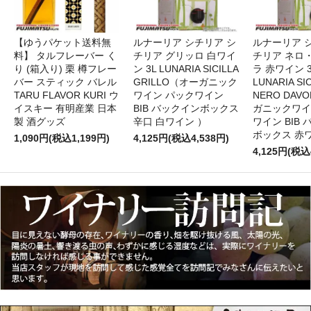
【ゆうパケット送料無
ルナーリア シチリア シ
ルナーリア 
料】 タルフレーバー く
チリア グリッロ 白ワイ
チリア ネロ
り (箱入り) 栗 樽フレー
ン 3L LUNARIA SICILLA
ラ 赤ワイン 
バー スティック バレル
GRILLO（オーガニック
LUNARIA SIC
TARU FLAVOR KURI ウ
ワイン パックワイン
NERO DAV
イスキー 有明産業 日本
BIB バックインボックス
ガニックワイ
製 酒グッズ
辛口 白ワイン ）
ワイン BIB
ボックス 赤
1,090円(税込1,199円)
4,125円(税込4,538円)
4,125円(税込