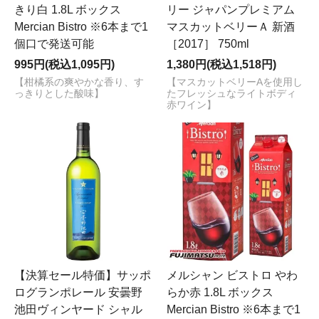
きり白 1.8L ボックス
リー ジャパンプレミアム
Mercian Bistro ※6本まで1
マスカットベリーＡ 新酒
個口で発送可能
［2017］ 750ml
995円(税込1,095円)
1,380円(税込1,518円)
【柑橘系の爽やかな香り、す
【マスカットベリーAを使用し
っきりとした酸味】
たフレッシュなライトボディ
赤ワイン】
【決算セール特価】サッポ
メルシャン ビストロ やわ
ログランポレール 安曇野
らか赤 1.8L ボックス
池田ヴィンヤード シャル
Mercian Bistro ※6本まで1