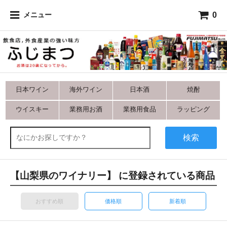
0
メニュー
日本ワイン
海外ワイン
日本酒
焼酎
ウイスキー
業務用お酒
業務用食品
ラッピング
検索
【山梨県のワイナリー】 に登録されている商品
おすすめ順
価格順
新着順