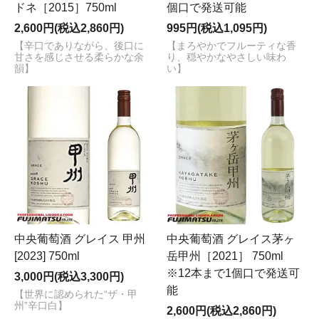
ドネ［2015］750ml
個口で発送可能
2,600円(税込2,860円)
995円(税込1,095円)
【辛口でありながら、後口に
【まろやかでフルーティな香
甘さを感じさせる柔らかな余
り、穏やかなやさしい味わ
韻】
い】
中央葡萄酒 グレイス 甲州
中央葡萄酒 グレイス茅ヶ
[2023] 750ml
岳甲州［2021］ 750ml
※12本まで1個口で発送可
3,000円(税込3,300円)
能
【世界に認められた“ザ・甲
州”辛口白】
2,600円(税込2,860円)