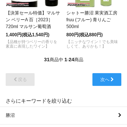
【決算セール特価】マルサ
シャトー勝沼 果実酒工房
ン ベリーA 百［2023］
fruu (フルー) 青りんご
720ml マルサン葡萄酒
500ml
1,400円(税込1,540円)
800円(税込880円)
【品種が持つベリーの香りを
【ニッチなワイン！でも美味
素直に表現したワイン】
しくて、ありかも！】
31
1
24
商品中
-
商品
戻る
次へ
さらにキーワードを絞り込む
勝沼