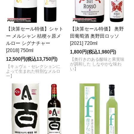
【決算セール特価】シャト
【決算セール特価】 奥野
ー メルシャン 桔梗ヶ原メ
田葡萄酒 奥野田ロッソ
ルロー シグナチャー
[2021] 720ml
[2018] 750ml
1,800円(税込1,980円)
12,500円(税込13,750円)
【奥行きのある酸味と果実味
が調和した しなやかな味わ
【キュヴェ・セレクションに
い】
よって生まれた特別なメルロ
ー】