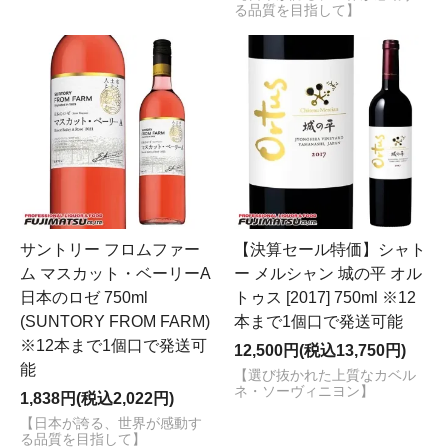
る品質を目指して】
サントリー フロムファー
【決算セール特価】シャト
ム マスカット・ベーリーA
ー メルシャン 城の平 オル
日本のロゼ 750ml
トゥス [2017] 750ml ※12
(SUNTORY FROM FARM)
本まで1個口で発送可能
※12本まで1個口で発送可
12,500円(税込13,750円)
能
【選び抜かれた上質なカベル
ネ・ソーヴィニヨン】
1,838円(税込2,022円)
【日本が誇る、世界が感動す
る品質を目指して】