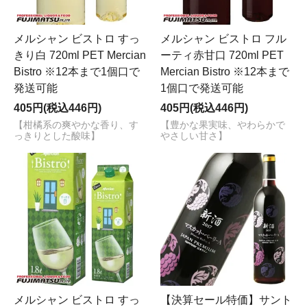
メルシャン ビストロ すっ
メルシャン ビストロ フル
きり白 720ml PET Mercian
ーティ赤甘口 720ml PET
Bistro ※12本まで1個口で
Mercian Bistro ※12本まで
発送可能
1個口で発送可能
405円(税込446円)
405円(税込446円)
【柑橘系の爽やかな香り、す
【豊かな果実味、やわらかで
っきりとした酸味】
やさしい甘さ】
メルシャン ビストロ すっ
【決算セール特価】サント