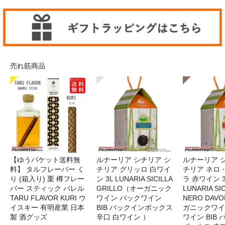
売れ筋商品
【ゆうパケット送料無
ルナーリア シチリア シ
ルナーリア 
料】 タルフレーバー く
チリア グリッロ 白ワイ
チリア ネロ
り (箱入り) 栗 樽フレー
ン 3L LUNARIA SICILLA
ラ 赤ワイン 
バー スティック バレル
GRILLO（オーガニック
LUNARIA SIC
TARU FLAVOR KURI ウ
ワイン パックワイン
NERO DAV
イスキー 有明産業 日本
BIB バックインボックス
ガニックワイ
製 酒グッズ
辛口 白ワイン ）
ワイン BIB