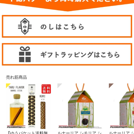
売れ筋商品
【ゆうパケット送料無
ルナーリア シチリア シ
ルナーリア 