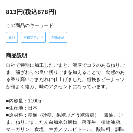
813円(税込878円)
この商品のキーワード
食品
京都ブランド
創味食品
商品説明
自社で特別に加工したごまと、濃厚でコクのあるねりご
ま、歯ざわりの良い切りごまを加えることで、食感のあ
る香り高いごまだれに仕上げました。粗挽きピーナッツ
が程よく絡み、味のアクセントになっています。
■内容量：1100g
■生産地：日本
■原材料：糖類（砂糖、果糖ぶどう糖液糖）、醤油、ご
ま、ねりごま、たん白加水分解物、落花生、植物油脂、
マーガリン、食塩、生姜／ソルビトール、酸味料、調味