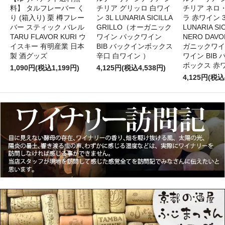
料】 タルフレーバー く
チリア グリッロ 白ワイ
チリア ネロ
り (箱入り) 栗 樽フレー
ン 3L LUNARIA SICILLA
ラ 赤ワイン 
バー スティック バレル
GRILLO（オーガニック
LUNARIA SIC
TARU FLAVOR KURI ウ
ワイン パックワイン
NERO DAV
イスキー 有明産業 日本
BIB バックインボックス
ガニックワイ
製 酒グッズ
辛口 白ワイン ）
ワイン BIB
ボックス 赤
1,090円(税込1,199円)
4,125円(税込4,538円)
4,125円(税込