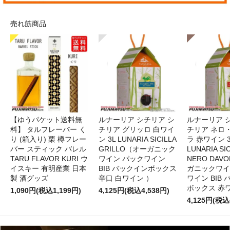
売れ筋商品
【ゆうパケット送料無
ルナーリア シチリア シ
ルナーリア 
料】 タルフレーバー く
チリア グリッロ 白ワイ
チリア ネロ
り (箱入り) 栗 樽フレー
ン 3L LUNARIA SICILLA
ラ 赤ワイン 
バー スティック バレル
GRILLO（オーガニック
LUNARIA SIC
TARU FLAVOR KURI ウ
ワイン パックワイン
NERO DAV
イスキー 有明産業 日本
BIB バックインボックス
ガニックワイ
製 酒グッズ
辛口 白ワイン ）
ワイン BIB
ボックス 赤
1,090円(税込1,199円)
4,125円(税込4,538円)
4,125円(税込