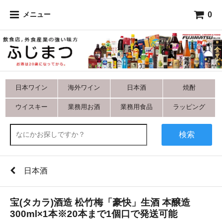
0
メニュー
日本ワイン
海外ワイン
日本酒
焼酎
ウイスキー
業務用お酒
業務用食品
ラッピング
検索
日本酒
宝(タカラ)酒造 松竹梅「豪快」生酒 本醸造
300ml×1本※20本まで1個口で発送可能