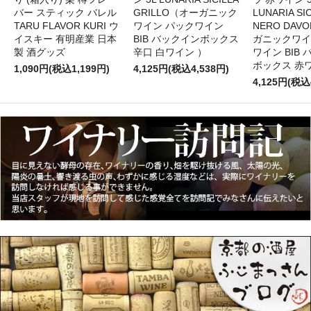
バー スティック バレル
GRILLO（オーガニック
LUNARIA SIC
TARU FLAVOR KURI ウ
ワイン パックワイン
NERO DAV
イスキー 有明産業 日本
BIB バックインボックス
ガニックワイ
製 酒グッズ
辛口 白ワイン ）
ワイン BIB
ボックス 赤
1,090円(税込1,199円)
4,125円(税込4,538円)
4,125円(税込