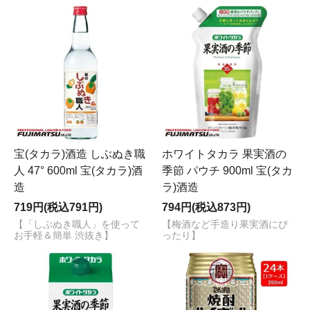
宝(タカラ)酒造 しぶぬき職
ホワイトタカラ 果実酒の
人 47° 600ml 宝(タカラ)酒
季節 パウチ 900ml 宝(タカ
造
ラ)酒造
719円(税込791円)
794円(税込873円)
【「しぶぬき職人」を使って
【梅酒など手造り果実酒にぴ
お手軽＆簡単 渋抜き】
ったり】