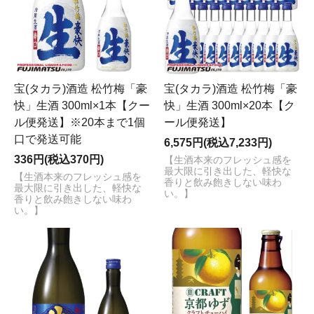
宝(タカラ)酒造 松竹梅「豪
宝(タカラ)酒造 松竹梅「豪
快」生酒 300ml×1本【クー
快」生酒 300ml×20本【ク
ル便発送】※20本まで1個
ール便発送】
口で発送可能
6,575円(税込7,233円)
336円(税込370円)
【生酒本来のフレッシュ感を
最大限に引き出した、軽快な
【生酒本来のフレッシュ感を
香りと飲み飽きしない味わ
最大限に引き出した、軽快な
い。】
香りと飲み飽きしない味わ
い。】