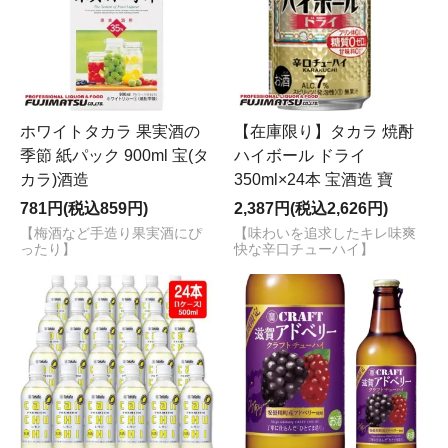
ホワイトタカラ 果実酒の
【在庫限り】タカラ 焼酎
季節 紙パック 900ml 宝(タ
ハイボール ドライ
カラ)酒造
350ml×24本 宝酒造 寶
781円(税込859円)
2,387円(税込2,626円)
【梅酒など手造り果実酒にぴ
【味わいを追求したキレ味爽
ったり】
快な辛口チューハイ】