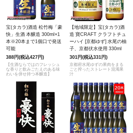
宝(タカラ)酒造 松竹梅「豪
【地域限定】宝(タカラ)酒
快」生酒 本醸造 300ml×1
造 寶CRAFT クラフトチュ
本※20本まで1個口で発送
ーハイ [京都ゆず] 水尾の柚
可能
子、京都伏水使用 330ml
388円(税込427円)
301円(税込331円)
【生酒ならではのフレッシュ
京都府水尾ゆずの果肉をまる
な香りと飲みごたえのある味
ごと搾ったストレート混濁果
わいを併せ持つ本醸造】
汁