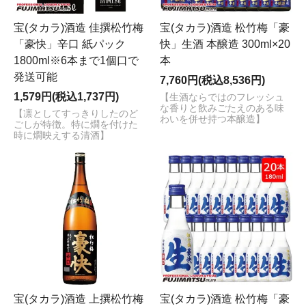
宝(タカラ)酒造 佳撰松竹梅
宝(タカラ)酒造 松竹梅「豪
「豪快」辛口 紙パック
快」生酒 本醸造 300ml×20
1800ml※6本まで1個口で
本
発送可能
7,760円(税込8,536円)
1,579円(税込1,737円)
【生酒ならではのフレッシュ
な香りと飲みごたえのある味
【凛としてすっきりしたのど
わいを併せ持つ本醸造】
ごしが特徴。特に燗を付けた
時に燗映えする清酒】
宝(タカラ)酒造 上撰松竹梅
宝(タカラ)酒造 松竹梅「豪