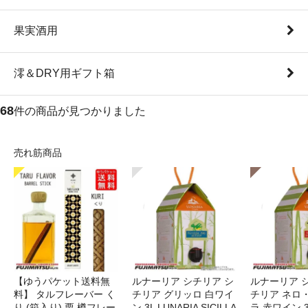
果実酒用
澪＆DRY用ギフト箱
68
件の商品が見つかりました
売れ筋商品
【ゆうパケット送料無
ルナーリア シチリア シ
ルナーリア 
料】 タルフレーバー く
チリア グリッロ 白ワイ
チリア ネロ
り (箱入り) 栗 樽フレー
ン 3L LUNARIA SICILLA
ラ 赤ワイン 