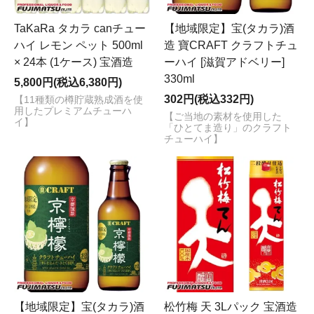
TaKaRa タカラ canチュー
【地域限定】宝(タカラ)酒
ハイ レモン ペット 500ml
造 寶CRAFT クラフトチュ
× 24本 (1ケース) 宝酒造
ーハイ [滋賀アドベリー]
330ml
5,800円(税込6,380円)
302円(税込332円)
【11種類の樽貯蔵熟成酒を使
用したプレミアムチューハ
【ご当地の素材を使用した
イ】
「ひとてま造り」のクラフト
チューハイ】
【地域限定】宝(タカラ)酒
松竹梅 天 3Lパック 宝酒造