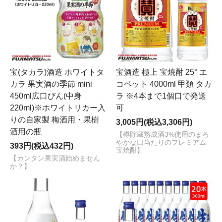
宝(タカラ)酒造 ホワイトタ
宝酒造 極上 宝焼酎 25° エ
カラ 果実酒の季節 mini
コペット 4000ml 甲類 タカ
450ml広口びん(中身
ラ ※4本まで1個口で発送
220ml)※ホワイトリカー入
可
りの自家製 梅酒用・果樹
3,005円(税込3,306円)
酒用の瓶
【樽貯蔵熟成酒3%使用のまろ
やかな口当たりのプレミアム
393円(税込432円)
宝焼酎】
【カンタン果実酒始めません
か？】