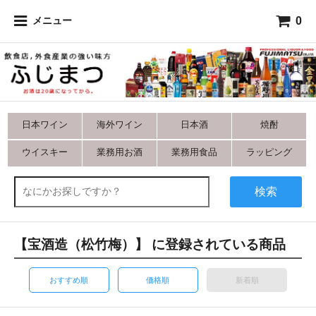
0
メニュー
日本ワイン
海外ワイン
日本酒
焼酎
ウイスキー
業務用お酒
業務用食品
ラッピング
検索
【宝酒造（松竹梅）】 に登録されている商品
おすすめ順
価格順
新着順