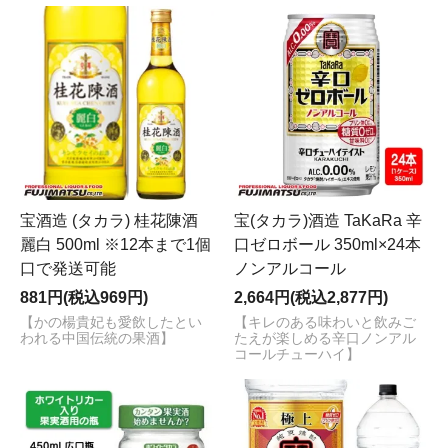
宝酒造 (タカラ) 桂花陳酒
宝(タカラ)酒造 TaKaRa 辛
麗白 500ml ※12本まで1個
口ゼロボール 350ml×24本
口で発送可能
ノンアルコール
881円(税込969円)
2,664円(税込2,877円)
【かの楊貴妃も愛飲したとい
【キレのある味わいと飲みご
われる中国伝統の果酒】
たえが楽しめる辛口ノンアル
コールチューハイ】