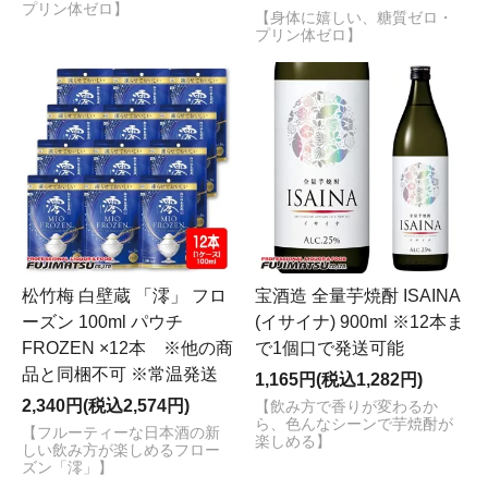
プリン体ゼロ】
【身体に嬉しい、糖質ゼロ・
プリン体ゼロ】
松竹梅 白壁蔵 「澪」 フロ
宝酒造 全量芋焼酎 ISAINA
ーズン 100ml パウチ
(イサイナ) 900ml ※12本ま
FROZEN ×12本 ※他の商
で1個口で発送可能
品と同梱不可 ※常温発送
1,165円(税込1,282円)
2,340円(税込2,574円)
【飲み方で香りが変わるか
ら、色んなシーンで芋焼酎が
【フルーティーな日本酒の新
楽しめる】
しい飲み方が楽しめるフロー
ズン「澪」】