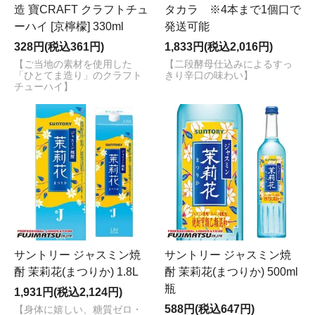
造 寶CRAFT クラフトチュ
タカラ ※4本まで1個口で
ーハイ [京檸檬] 330ml
発送可能
328円(税込361円)
1,833円(税込2,016円)
【ご当地の素材を使用した
【二段酵母仕込みによるすっ
「ひとてま造り」のクラフト
きり辛口の味わい】
チューハイ】
サントリー ジャスミン焼
サントリー ジャスミン焼
酎 茉莉花(まつりか) 1.8L
酎 茉莉花(まつりか) 500ml
瓶
1,931円(税込2,124円)
588円(税込647円)
【身体に嬉しい、糖質ゼロ・