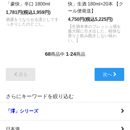
「豪快」辛口 1800ml
快」生酒 180ml×20本 【ク
ール便発送】
1,781円(税込1,959円)
4,750円(税込5,225円)
酒通をうならせる凛としてす
っきりしたのどごし。
【生酒本来のフレッシュ感を
最大限に引き出した、軽快な
香りと飲み飽きしない味わ
い。】
68
1
24
商品中
-
商品
戻る
次へ
さらにキーワードを絞り込む
「澪」シリーズ
日本酒