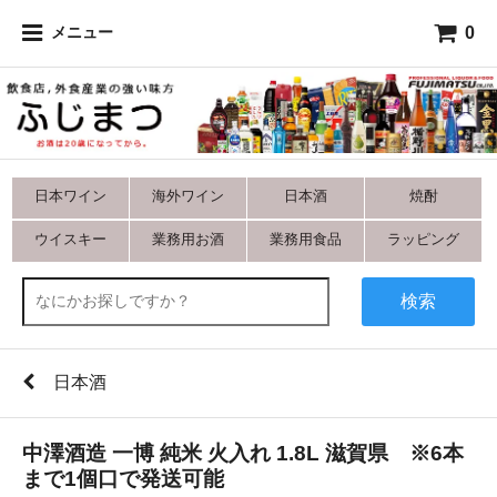
0
メニュー
日本ワイン
海外ワイン
日本酒
焼酎
ウイスキー
業務用お酒
業務用食品
ラッピング
検索
日本酒
中澤酒造 一博 純米 火入れ 1.8L 滋賀県 ※6本
まで1個口で発送可能