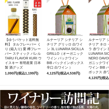
【ゆうパケット送料無
ルナーリア シチリア シ
ルナーリア 
料】 タルフレーバー く
チリア グリッロ 白ワイ
チリア ネロ
り (箱入り) 栗 樽フレー
ン 3L LUNARIA SICILLA
ラ 赤ワイン 
バー スティック バレル
GRILLO（オーガニック
LUNARIA SIC
TARU FLAVOR KURI ウ
ワイン パックワイン
NERO DAV
イスキー 有明産業 日本
BIB バックインボックス
ガニックワイ
製 酒グッズ
辛口 白ワイン ）
ワイン BIB
ボックス 赤
1,090円(税込1,199円)
4,125円(税込4,538円)
4,125円(税込