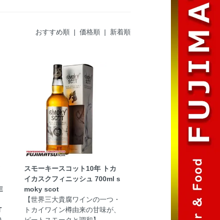
おすすめ順
|
価格順
| 新着順
スモーキースコット10年 トカ
イカスクフィニッシュ 700ml s
E
moky scot
【世界三大貴腐ワインの一つ・
T
トカイワイン樽由来の甘味が、
も
ピートスモークと調和】