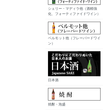
シェリー・マディラ他（酒精強
化、フォーティファイドワイン）
ベルモット他（フレーバードワイ
ン）
日本酒
焼酎・泡盛