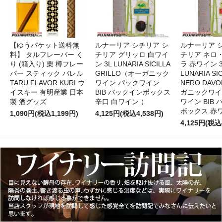
【ゆうパケット送料無
ルナーリア シチリア シ
ルナーリア 
料】 タルフレーバー く
チリア グリッロ 白ワイ
チリア ネロ
り (箱入り) 栗 樽フレー
ン 3L LUNARIA SICILLA
ラ 赤ワイン 
バー スティック バレル
GRILLO（オーガニック
LUNARIA SIC
TARU FLAVOR KURI ウ
ワイン パックワイン
NERO DAV
イスキー 有明産業 日本
BIB バックインボックス
ガニックワイ
製 酒グッズ
辛口 白ワイン ）
ワイン BIB
ボックス 赤
1,090円(税込1,199円)
4,125円(税込4,538円)
4,125円(税込