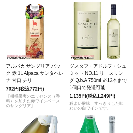
アルパカ サングリア パッ
グスタフ・アドルフ・シュ
ク 赤 1L Alpaca サンタヘレ
ミット NO.11 リースリン
ナ 甘口 チリ
グ Q.b.A 750ml ※12本まで
1個口で発送可能
702円(税込772円)
1,135円(税込1,249円)
【柑橘果実のエッセンス（香
料）を加えた赤ワインベース
程よい酸味、すっきりした味
のサングリア】
わいの白ワインです。