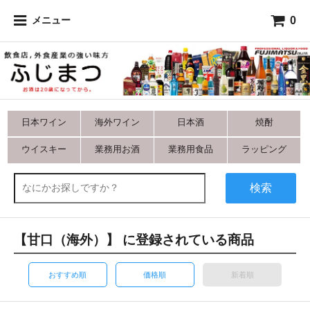
0
メニュー
日本ワイン
海外ワイン
日本酒
焼酎
ウイスキー
業務用お酒
業務用食品
ラッピング
検索
【甘口（海外）】 に登録されている商品
おすすめ順
価格順
新着順