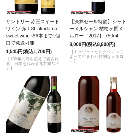
サントリー 赤玉スイート
【決算セール特価】シャト
ワイン 赤 1.8L akadama
ーメルシャン 桔梗ヶ原メ
sweet wine ※6本まで1個
ルロー［2017］ 750ml
口で発送可能
8,000円(税込8,800円)
1,545円(税込1,700円)
【キュヴェ・セレクションに
よって生まれた特別なメルロ
【100年の時を超えて愛され
ー】
る、日本を代表する甘味ワイ
ン】