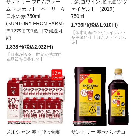
サントリー フロムファー
北海道ワイン 北海道 ツヴ
ム マスカット・ベーリーA
ァイゲルト ［2019］
日本の赤 750ml
750ml
(SUNTORY FROM FARM)
1,736円(税込1,910円)
※12本まで1個口で発送可
【余市町産のツヴァイゲルト
を主体に仕上げたミディアム
能
赤】
1,838円(税込2,022円)
【日本が誇る、世界が感動す
る品質を目指して】
メルシャン 赤ぐびっ葡萄
サントリー 赤玉パンチコ