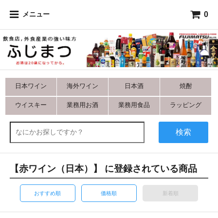
0
メニュー
日本ワイン
海外ワイン
日本酒
焼酎
ウイスキー
業務用お酒
業務用食品
ラッピング
検索
【赤ワイン（日本）】 に登録されている商品
おすすめ順
価格順
新着順