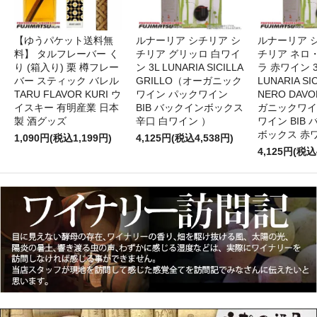
【ゆうパケット送料無
ルナーリア シチリア シ
ルナーリア 
料】 タルフレーバー く
チリア グリッロ 白ワイ
チリア ネロ
り (箱入り) 栗 樽フレー
ン 3L LUNARIA SICILLA
ラ 赤ワイン 
バー スティック バレル
GRILLO（オーガニック
LUNARIA SIC
TARU FLAVOR KURI ウ
ワイン パックワイン
NERO DAV
イスキー 有明産業 日本
BIB バックインボックス
ガニックワイ
製 酒グッズ
辛口 白ワイン ）
ワイン BIB
ボックス 赤
1,090円(税込1,199円)
4,125円(税込4,538円)
4,125円(税込