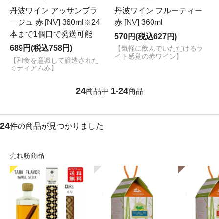
丹波ワイン アッサンブラ
丹波ワイン フルーティー
ージュ 赤 [NV] 360ml※24
赤 [NV] 360ml
本まで1個口で発送可能
570円(税込627円)
689円(税込758円)
【気軽に飲んでいただけるラ
イト感覚の赤ワイン】
【和食を意識して醸造された
ミディアム赤】
24
1
24
商品中
-
商品
24
件の商品が見つかりました
売れ筋商品