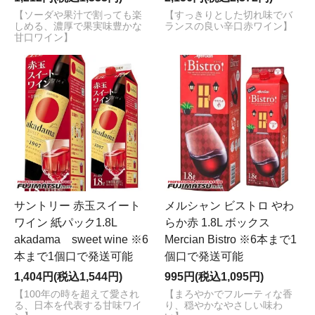
【ソーダや果汁で割っても楽
【すっきりとした切れ味でバ
しめる、濃厚で果実味豊かな
ランスの良い辛口赤ワイン】
甘口ワイン】
サントリー 赤玉スイート
メルシャン ビストロ やわ
ワイン 紙パック1.8L
らか赤 1.8L ボックス
akadama sweet wine ※6
Mercian Bistro ※6本まで1
本まで1個口で発送可能
個口で発送可能
1,404円(税込1,544円)
995円(税込1,095円)
【100年の時を超えて愛され
【まろやかでフルーティな香
る、日本を代表する甘味ワイ
り、穏やかなやさしい味わ