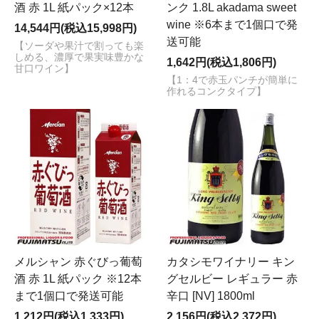
酒 赤 1L 紙パック×12本
ンク 1.8L akadama sweet
wine ※6本まで1個口で発
14,544円(税込15,998円)
送可能
【ソーダや果汁で割っても楽
しめる、濃厚で果実味豊かな
1,642円(税込1,806円)
甘口ワイン】
【1：4で赤玉パンチが簡単に
作れるコンクタイプ】
メルシャン 赤ぐびっ葡萄
カタシモワイナリー キン
酒 赤 1L 紙パック ※12本
グセルビー レギュラー 赤
まで1個口で発送可能
辛口 [NV] 1800ml
1,212円(税込1,333円)
2,156円(税込2,372円)