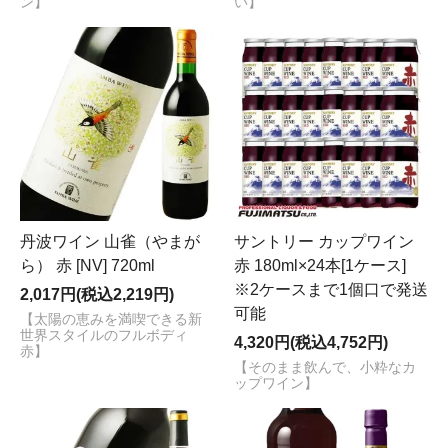
ン】
い】
丹波ワイン 山雀（やまが
サントリー カップワイン
ら） 赤 [NV] 720ml
赤 180ml×24本[1ケース]
※2ケースまで1個口で発送
2,017円(税込2,219円)
可能
【太陽の恵みを満喫できる新
世界スタイルのフルボディ
4,320円(税込4,752円)
赤】
【そのまま飲んで、小粋なカ
ップワイン】