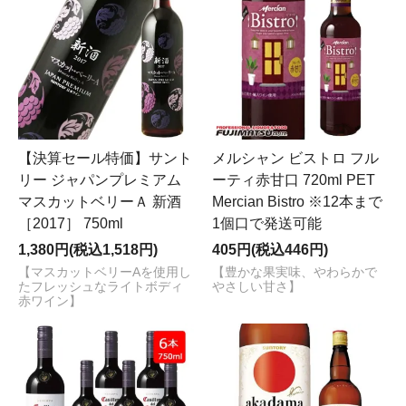
【決算セール特価】サント
メルシャン ビストロ フル
リー ジャパンプレミアム
ーティ赤甘口 720ml PET
マスカットベリーＡ 新酒
Mercian Bistro ※12本まで
［2017］ 750ml
1個口で発送可能
1,380円(税込1,518円)
405円(税込446円)
【マスカットベリーAを使用し
【豊かな果実味、やわらかで
たフレッシュなライトボディ
やさしい甘さ】
赤ワイン】