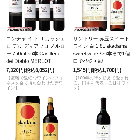
コンチャ イ トロ カッシェ
サントリー 赤玉スイート
ロ デル ディアブロ メルロ
ワイン 白 1.8L akadama
ー 750ml ×6本 Casillero
sweet wine ※6本まで1個
del Diablo MERLOT
口で発送可能
7,320円(税込8,052円)
1,545円(税込1,700円)
【複雑で繊細なワインのフィ
【100年の時を超えて愛され
ネスを全て持ち合わせた赤ワ
る、日本を代表する甘味ワイ
イン】
ン】