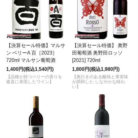
【決算セール特価】マルサ
【決算セール特価】 奥野
ン ベリーA 百［2023］
田葡萄酒 奥野田ロッソ
720ml マルサン葡萄酒
[2021] 720ml
1,400円(税込1,540円)
1,800円(税込1,980円)
【品種が持つベリーの香りを
【奥行きのある酸味と果実味
素直に表現したワイン】
が調和した しなやかな味わ
い】