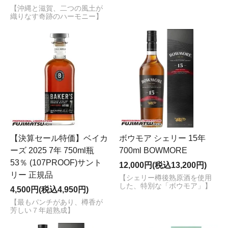
【沖縄と滋賀、二つの風土が
織りなす奇跡のハーモニー】
【決算セール特価】ベイカ
ボウモア シェリー 15年
ーズ 2025 7年 750ml瓶
700ml BOWMORE
53％ (107PROOF)サント
12,000円(税込13,200円)
リー 正規品
【シェリー樽後熟原酒を使用
した、特別な「ボウモア」】
4,500円(税込4,950円)
【最もパンチがあり、樽香が
芳しい７年超熟成】