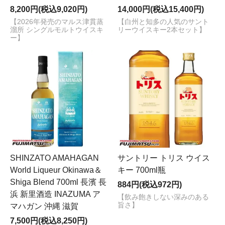
8,200円(税込9,020円)
14,000円(税込15,400円)
【2026年発売のマルス津貫蒸
【白州と知多の人気のサント
溜所 シングルモルトウイスキ
リーウイスキー2本セット】
ー】
SHINZATO AMAHAGAN
サントリー トリス ウイス
World Liqueur Okinawa＆
キー 700ml瓶
Shiga Blend 700ml 長濱 長
884円(税込972円)
浜 新里酒造 INAZUMA ア
【飲み飽きしない深みのある
旨さ】
マハガン 沖縄 滋賀
7,500円(税込8,250円)