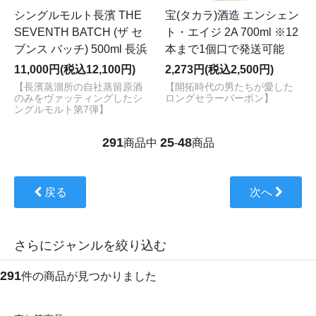
シングルモルト長濱 THE
宝(タカラ)酒造 エンシェン
SEVENTH BATCH (ザ セ
ト・エイジ 2A 700ml ※12
ブンス バッチ) 500ml 長浜
本まで1個口で発送可能
11,000円(税込12,100円)
2,273円(税込2,500円)
【長濱蒸溜所の自社蒸留原酒
【開拓時代の男たちが愛した
のみをヴァッティングしたシ
ロングセラーバーボン】
ングルモルト第7弾】
291
25
48
商品中
-
商品
戻る
次へ
さらにジャンルを絞り込む
291
件の商品が見つかりました