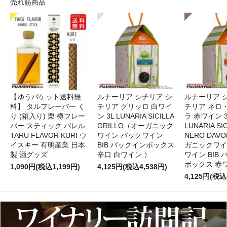
売れ筋商品
【ゆうパケット送料無
ルナーリア シチリア シ
ルナーリア 
料】 タルフレーバー く
チリア グリッロ 白ワイ
チリア ネロ
り (箱入り) 栗 樽フレー
ン 3L LUNARIA SICILLA
ラ 赤ワイン 
バー スティック バレル
GRILLO（オーガニック
LUNARIA SIC
TARU FLAVOR KURI ウ
ワイン パックワイン
NERO DAV
イスキー 有明産業 日本
BIB バックインボックス
ガニックワイ
製 酒グッズ
辛口 白ワイン ）
ワイン BIB
ボックス 赤
1,090円(税込1,199円)
4,125円(税込4,538円)
4,125円(税込