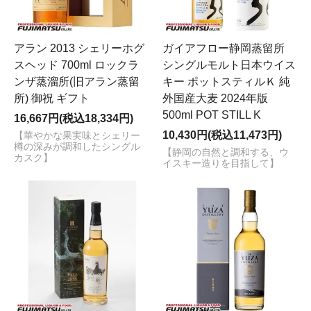
アラン 2013 シェリーホグ
ガイアフロー静岡蒸留所
スヘッド 700ml ロックラ
シングルモルト日本ウイス
ンザ蒸溜所(旧アラン蒸留
キー ポットスティルＫ 純
所) 御祝 ギフト
外国産大麦 2024年版
500ml POT STILL K
16,667円(税込18,334円)
10,430円(税込11,473円)
【華やかな果実味とシェリー
樽の深みが調和したシングル
【静岡の自然と調和する、ウ
カスク】
イスキー造りを目指して】