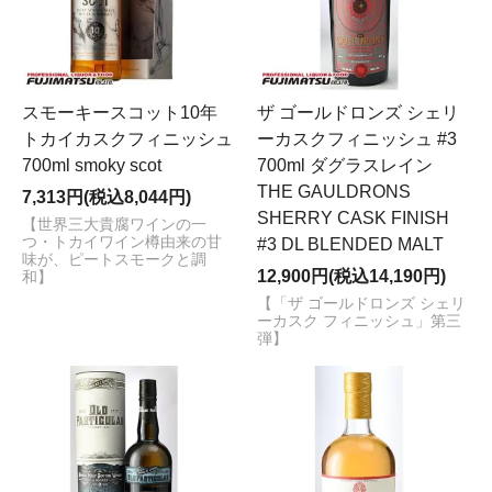
スモーキースコット10年
ザ ゴールドロンズ シェリ
トカイカスクフィニッシュ
ーカスクフィニッシュ #3
700ml smoky scot
700ml ダグラスレイン
THE GAULDRONS
7,313円(税込8,044円)
SHERRY CASK FINISH
【世界三大貴腐ワインの一
つ・トカイワイン樽由来の甘
#3 DL BLENDED MALT
味が、ピートスモークと調
12,900円(税込14,190円)
和】
【「ザ ゴールドロンズ シェリ
ーカスク フィニッシュ」第三
弾】