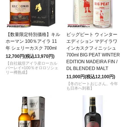
【数量限定特別価格】キル
ビッグピート ウィンター
ホーマン 100％アイラ 11
エディション マデイラワ
年 シェリーカスク 700ml
インカスクフィニッシュ
700ml BIG PEAT WINTER
12,700円(税込13,970円)
EDITION MADEIRA FIN /
【自社栽培アイラ産ローカル
バーレイ×100％オロロソシェ
DL BLENDED MALT
リー樽熟成】
11,000円(税込12,100円)
【冬のピートおじさん、今年
も日本へ到着】