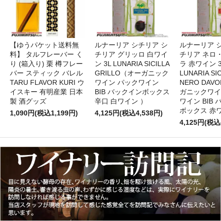
【ゆうパケット送料無
ルナーリア シチリア シ
ルナーリア 
料】 タルフレーバー く
チリア グリッロ 白ワイ
チリア ネロ
り (箱入り) 栗 樽フレー
ン 3L LUNARIA SICILLA
ラ 赤ワイン 
バー スティック バレル
GRILLO（オーガニック
LUNARIA SIC
TARU FLAVOR KURI ウ
ワイン パックワイン
NERO DAV
イスキー 有明産業 日本
BIB バックインボックス
ガニックワイ
製 酒グッズ
辛口 白ワイン ）
ワイン BIB
ボックス 赤
1,090円(税込1,199円)
4,125円(税込4,538円)
4,125円(税込