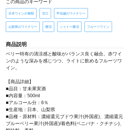
この商品のキーワード
日本ワインの種類
甘口
甲信越のワイナリー
山梨県のワイナリー
勝沼
シャトー勝沼
フルーツワイン
商品説明
ベリー特有の清涼感と酸味がバランス良く融合。赤ワイ
ンのような深みを感じつつ、ライトに飲めるフルーツワ
イン。
【商品詳細】
■品目：甘未果実酒
■内容量：500ml
■アルコール分：6％
■生産地：日本、山梨県
■品種・原材料：濃縮還元ブドウ果汁(外国産)、濃縮還元
ブルーベリー果汁(外国産)/着色料(ベニバナ・クチナシ)、