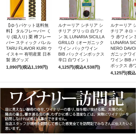
【ゆうパケット送料無
ルナーリア シチリア シ
ルナーリア 
料】 タルフレーバー く
チリア グリッロ 白ワイ
チリア ネロ
り (箱入り) 栗 樽フレー
ン 3L LUNARIA SICILLA
ラ 赤ワイン 
バー スティック バレル
GRILLO（オーガニック
LUNARIA SIC
TARU FLAVOR KURI ウ
ワイン パックワイン
NERO DAV
イスキー 有明産業 日本
BIB バックインボックス
ガニックワイ
製 酒グッズ
辛口 白ワイン ）
ワイン BIB
ボックス 赤
1,090円(税込1,199円)
4,125円(税込4,538円)
4,125円(税込