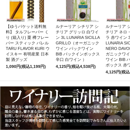
【ゆうパケット送料無
ルナーリア シチリア シ
ルナーリア 
料】 タルフレーバー く
チリア グリッロ 白ワイ
チリア ネロ
り (箱入り) 栗 樽フレー
ン 3L LUNARIA SICILLA
ラ 赤ワイン 
バー スティック バレル
GRILLO（オーガニック
LUNARIA SIC
TARU FLAVOR KURI ウ
ワイン パックワイン
NERO DAV
イスキー 有明産業 日本
BIB バックインボックス
ガニックワイ
製 酒グッズ
辛口 白ワイン ）
ワイン BIB
ボックス 赤
1,090円(税込1,199円)
4,125円(税込4,538円)
4,125円(税込