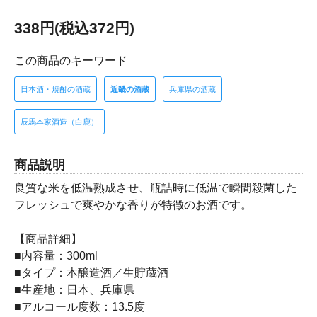
338円(税込372円)
この商品のキーワード
日本酒・焼酎の酒蔵
近畿の酒蔵
兵庫県の酒蔵
辰馬本家酒造（白鹿）
商品説明
良質な米を低温熟成させ、瓶詰時に低温で瞬間殺菌した
フレッシュで爽やかな香りが特徴のお酒です。
【商品詳細】
■内容量：300ml
■タイプ：本醸造酒／生貯蔵酒
■生産地：日本、兵庫県
■アルコール度数：13.5度