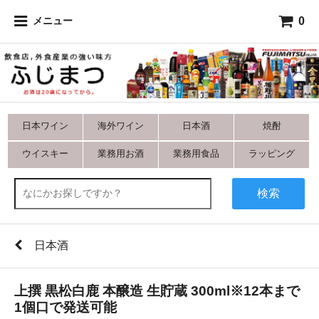
0
メニュー
日本ワイン
海外ワイン
日本酒
焼酎
ウイスキー
業務用お酒
業務用食品
ラッピング
検索
日本酒
上撰 黒松白鹿 本醸造 生貯蔵 300ml※12本まで
1個口で発送可能