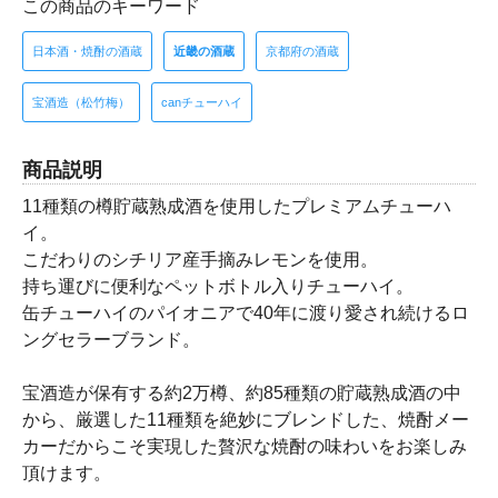
この商品のキーワード
日本酒・焼酎の酒蔵
近畿の酒蔵
京都府の酒蔵
宝酒造（松竹梅）
canチューハイ
商品説明
11種類の樽貯蔵熟成酒を使用したプレミアムチューハ
イ。
こだわりのシチリア産手摘みレモンを使用。
持ち運びに便利なペットボトル入りチューハイ。
缶チューハイのパイオニアで40年に渡り愛され続けるロ
ングセラーブランド。
宝酒造が保有する約2万樽、約85種類の貯蔵熟成酒の中
から、厳選した11種類を絶妙にブレンドした、焼酎メー
カーだからこそ実現した贅沢な焼酎の味わいをお楽しみ
頂けます。