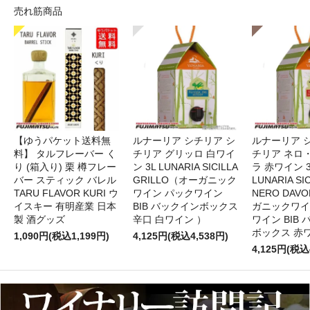
売れ筋商品
【ゆうパケット送料無
ルナーリア シチリア シ
ルナーリア 
料】 タルフレーバー く
チリア グリッロ 白ワイ
チリア ネロ
り (箱入り) 栗 樽フレー
ン 3L LUNARIA SICILLA
ラ 赤ワイン 
バー スティック バレル
GRILLO（オーガニック
LUNARIA SIC
TARU FLAVOR KURI ウ
ワイン パックワイン
NERO DAV
イスキー 有明産業 日本
BIB バックインボックス
ガニックワイ
製 酒グッズ
辛口 白ワイン ）
ワイン BIB
ボックス 赤
1,090円(税込1,199円)
4,125円(税込4,538円)
4,125円(税込