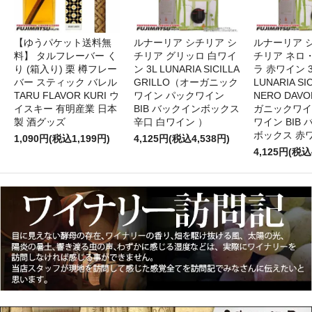
【ゆうパケット送料無
ルナーリア シチリア シ
ルナーリア 
料】 タルフレーバー く
チリア グリッロ 白ワイ
チリア ネロ
り (箱入り) 栗 樽フレー
ン 3L LUNARIA SICILLA
ラ 赤ワイン 
バー スティック バレル
GRILLO（オーガニック
LUNARIA SIC
TARU FLAVOR KURI ウ
ワイン パックワイン
NERO DAV
イスキー 有明産業 日本
BIB バックインボックス
ガニックワイ
製 酒グッズ
辛口 白ワイン ）
ワイン BIB
ボックス 赤
1,090円(税込1,199円)
4,125円(税込4,538円)
4,125円(税込