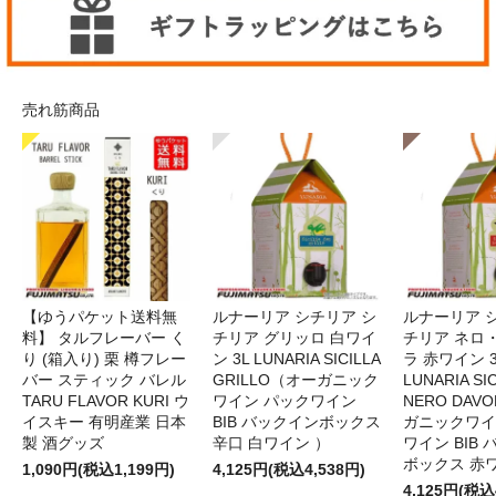
売れ筋商品
【ゆうパケット送料無
ルナーリア シチリア シ
ルナーリア 
料】 タルフレーバー く
チリア グリッロ 白ワイ
チリア ネロ
り (箱入り) 栗 樽フレー
ン 3L LUNARIA SICILLA
ラ 赤ワイン 
バー スティック バレル
GRILLO（オーガニック
LUNARIA SIC
TARU FLAVOR KURI ウ
ワイン パックワイン
NERO DAV
イスキー 有明産業 日本
BIB バックインボックス
ガニックワイ
製 酒グッズ
辛口 白ワイン ）
ワイン BIB
ボックス 赤
1,090円(税込1,199円)
4,125円(税込4,538円)
4,125円(税込