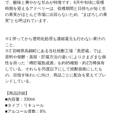
で、酸味と爽やかな甘みが特徴です。6月中旬頃に収穫
時期を迎えるアドベリーは、収穫期間と日持ちが短く生
の果実がほとんど市場に出回らないため、“まぼろしの果
実”とも呼ばれています。
※1 搾ってから透明化処理も濃縮還元も行わない果汁の
こと。
※2 宮崎県高鍋町にある当社焼酎工場「黒壁蔵」では、
原料や発酵・蒸留・貯蔵方法の違いによりさまざまな個
性を持った「樽貯蔵熟成酒」を約85種類・約2万樽保有
している。それらを35度以下にして焼酎規格にしたも
の。目指す味わいに向け、商品ごとに配合を変えてブレ
ンドしている。
【商品詳細】
■内容量：330ml
■タイプ：リキュール
■アルコール度数：8%