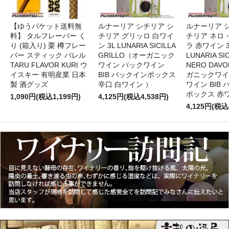
【ゆうパケット送料無
ルナーリア シチリア シ
ルナーリア 
料】 タルフレーバー く
チリア グリッロ 白ワイ
チリア ネロ
り (箱入り) 栗 樽フレー
ン 3L LUNARIA SICILLA
ラ 赤ワイン 
バー スティック バレル
GRILLO（オーガニック
LUNARIA SIC
TARU FLAVOR KURI ウ
ワイン パックワイン
NERO DAV
イスキー 有明産業 日本
BIB バックインボックス
ガニックワイ
製 酒グッズ
辛口 白ワイン ）
ワイン BIB
ボックス 赤
1,090円(税込1,199円)
4,125円(税込4,538円)
4,125円(税込