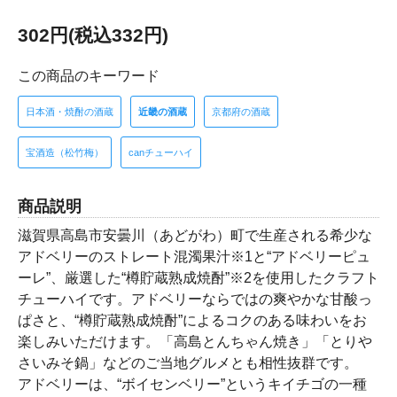
302円(税込332円)
この商品のキーワード
日本酒・焼酎の酒蔵
近畿の酒蔵
京都府の酒蔵
宝酒造（松竹梅）
canチューハイ
商品説明
滋賀県高島市安曇川（あどがわ）町で生産される希少な
アドベリーのストレート混濁果汁※1と“アドベリーピュ
ーレ”、厳選した“樽貯蔵熟成焼酎”※2を使用したクラフト
チューハイです。アドベリーならではの爽やかな甘酸っ
ぱさと、“樽貯蔵熟成焼酎”によるコクのある味わいをお
楽しみいただけます。「高島とんちゃん焼き」「とりや
さいみそ鍋」などのご当地グルメとも相性抜群です。
アドベリーは、“ボイセンベリー”というキイチゴの一種