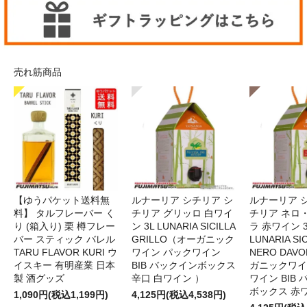
売れ筋商品
【ゆうパケット送料無
ルナーリア シチリア シ
ルナーリア 
料】 タルフレーバー く
チリア グリッロ 白ワイ
チリア ネロ
り (箱入り) 栗 樽フレー
ン 3L LUNARIA SICILLA
ラ 赤ワイン 
バー スティック バレル
GRILLO（オーガニック
LUNARIA SIC
TARU FLAVOR KURI ウ
ワイン パックワイン
NERO DAV
イスキー 有明産業 日本
BIB バックインボックス
ガニックワイ
製 酒グッズ
辛口 白ワイン ）
ワイン BIB
ボックス 赤
1,090円(税込1,199円)
4,125円(税込4,538円)