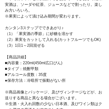
実酒は、ソーダや紅茶、ジュースなどで割ったり。楽し
み方いろいろ。
※果実によって漬け込み期間が変わります。
カンタン3ステップでできあがり♪
（1）「果実酒の季節」に砂糖を溶かす
（2）果実をカットして入れる(カットフルーツでもOK)
（3）1日1～2回混ぜる
【商品詳細】
■内容量：220ml(450ml広口びん)
■タイプ：焼酎甲類
■アルコール度数：35度
●保存方法：冷暗所で振動がない所
※商品画像とパッケージ、及びヴィンテージなどが、お
送りする商品と異なる場合がございます。
※生酒・火入れ回数の少ない日本酒、及びワイン類はク