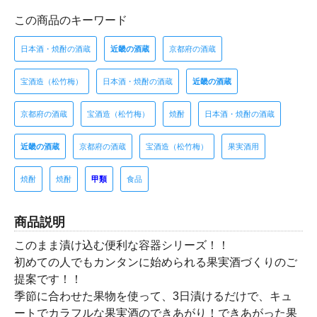
この商品のキーワード
日本酒・焼酎の酒蔵
近畿の酒蔵
京都府の酒蔵
宝酒造（松竹梅）
日本酒・焼酎の酒蔵
近畿の酒蔵
京都府の酒蔵
宝酒造（松竹梅）
焼酎
日本酒・焼酎の酒蔵
近畿の酒蔵
京都府の酒蔵
宝酒造（松竹梅）
果実酒用
焼酎
焼酎
甲類
食品
商品説明
このまま漬け込む便利な容器シリーズ！！
初めての人でもカンタンに始められる果実酒づくりのご
提案です！！
季節に合わせた果物を使って、3日漬けるだけで、キュ
ートでカラフルな果実酒のできあがり！できあがった果