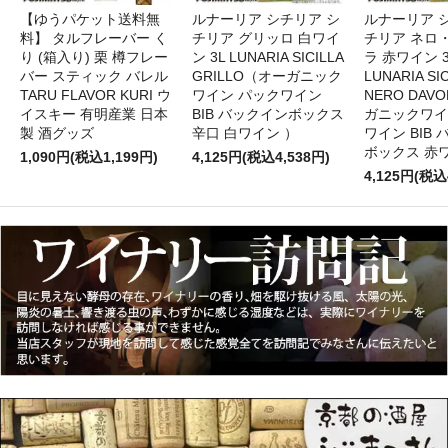
【ゆうパケット送料無
ルナーリア シチリア シ
ルナーリア 
料】 タルフレーバー く
チリア グリッロ 白ワイ
チリア ネロ
り (箱入り) 栗 樽フレー
ン 3L LUNARIA SICILLA
ラ 赤ワイン 
バー スティック バレル
GRILLO（オーガニック
LUNARIA SIC
TARU FLAVOR KURI ウ
ワイン パックワイン
NERO DAV
イスキー 有明産業 日本
BIB バックインボックス
ガニックワイ
製 酒グッズ
辛口 白ワイン ）
ワイン BIB
ボックス 赤
1,090円(税込1,199円)
4,125円(税込4,538円)
4,125円(税込