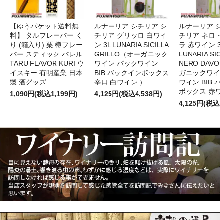
【ゆうパケット送料無
ルナーリア シチリア シ
ルナーリア 
料】 タルフレーバー く
チリア グリッロ 白ワイ
チリア ネロ
り (箱入り) 栗 樽フレー
ン 3L LUNARIA SICILLA
ラ 赤ワイン 
バー スティック バレル
GRILLO（オーガニック
LUNARIA SIC
TARU FLAVOR KURI ウ
ワイン パックワイン
NERO DAV
イスキー 有明産業 日本
BIB バックインボックス
ガニックワイ
製 酒グッズ
辛口 白ワイン ）
ワイン BIB
ボックス 赤
1,090円(税込1,199円)
4,125円(税込4,538円)
4,125円(税込