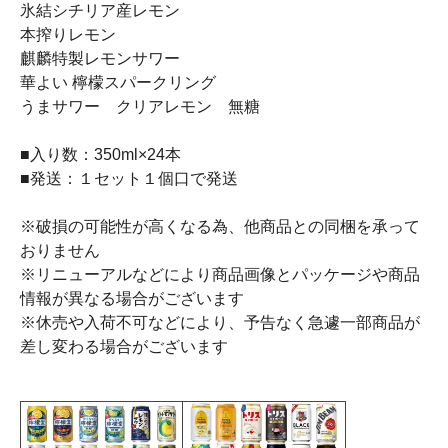
氷結シチリア産レモン
本搾りレモン
麒麟特製レモンサワー
華よい 檸檬スパークリング
うまサワー クリアレモン 無糖
■入り数：350ml×24本
■発送：１セット１個口で発送
※破損の可能性が高くなる為、他商品との同梱を承って
おりません
※リニューアルなどにより商品画像とパッケージや商品
情報が異なる場合がございます
※休売や入荷不可などにより、予告なく急遽一部商品が
差し変わる場合がございます