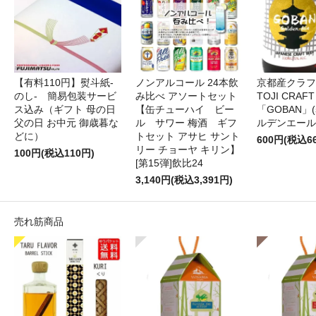
【有料110円】熨斗紙-
ノンアルコール 24本飲
京都産クラフ
のし- 簡易包装サービ
み比べ アソートセット
TOJI CRAFT
ス込み（ギフト 母の日
【缶チューハイ ビー
「GOBAN」
父の日 お中元 御歳暮な
ル サワー 梅酒 ギフ
ルデンエール 
どに）
トセット アサヒ サント
600円(税込6
リー チョーヤ キリン】
100円(税込110円)
[第15弾]飲比24
3,140円(税込3,391円)
売れ筋商品