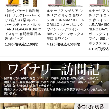
【ゆうパケット送料無
ルナーリア シチリア シ
ルナーリア 
料】 タルフレーバー く
チリア グリッロ 白ワイ
チリア ネロ
り (箱入り) 栗 樽フレー
ン 3L LUNARIA SICILLA
ラ 赤ワイン 
バー スティック バレル
GRILLO（オーガニック
LUNARIA SIC
TARU FLAVOR KURI ウ
ワイン パックワイン
NERO DAV
イスキー 有明産業 日本
BIB バックインボックス
ガニックワイ
製 酒グッズ
辛口 白ワイン ）
ワイン BIB
ボックス 赤
1,090円(税込1,199円)
4,125円(税込4,538円)
4,125円(税込