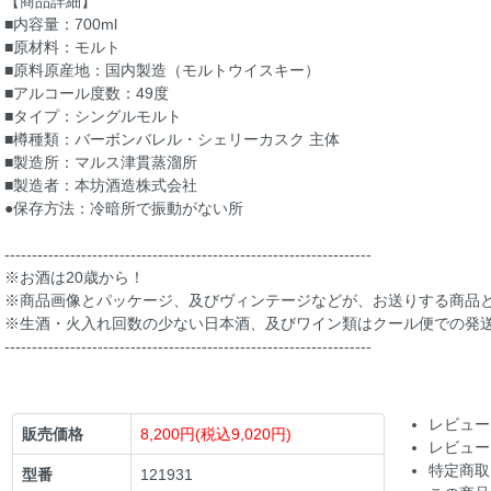
【商品詳細】
■内容量：700ml
■原材料：モルト
■原料原産地：国内製造（モルトウイスキー）
■アルコール度数：49度
■タイプ：シングルモルト
■樽種類：バーボンバレル・シェリーカスク 主体
■製造所：マルス津貫蒸溜所
■製造者：本坊酒造株式会社
●保存方法：冷暗所で振動がない所
-------------------------------------------------------------------
※お酒は20歳から！
※商品画像とパッケージ、及びヴィンテージなどが、お送りする商品
※生酒・火入れ回数の少ない日本酒、及びワイン類はクール便での発
-------------------------------------------------------------------
レビュー
販売価格
8,200円(税込9,020円)
レビュー
特定商取
型番
121931