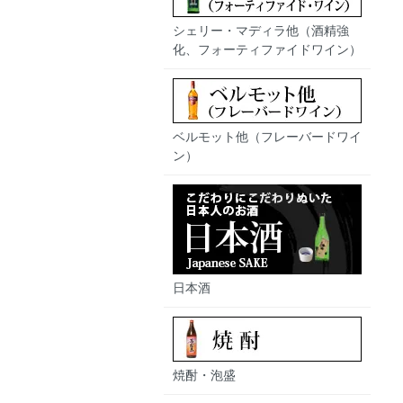
シェリー・マディラ他（酒精強
化、フォーティファイドワイン）
ベルモット他（フレーバードワイ
ン）
日本酒
焼酎・泡盛