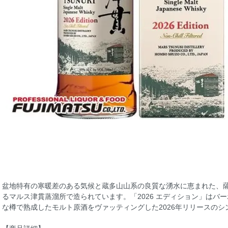
盆地特有の寒暖差のある気候と蔵多山山系の良質な湧水に恵まれた、
るマルス津貫蒸溜所で造られています。「2026 エディション」はバ
な樽で熟成したモルト原酒をヴァッティングした2026年リリースの