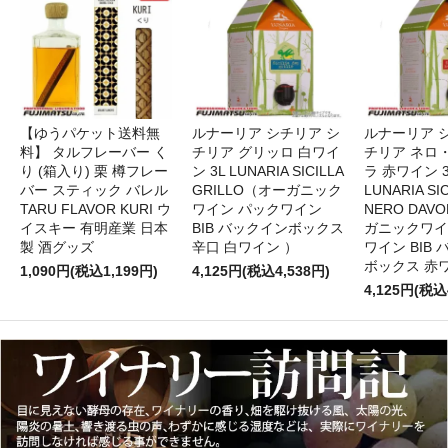
【ゆうパケット送料無
ルナーリア シチリア シ
ルナーリア 
料】 タルフレーバー く
チリア グリッロ 白ワイ
チリア ネロ
り (箱入り) 栗 樽フレー
ン 3L LUNARIA SICILLA
ラ 赤ワイン 
バー スティック バレル
GRILLO（オーガニック
LUNARIA SIC
TARU FLAVOR KURI ウ
ワイン パックワイン
NERO DAV
イスキー 有明産業 日本
BIB バックインボックス
ガニックワイ
製 酒グッズ
辛口 白ワイン ）
ワイン BIB
ボックス 赤
1,090円(税込1,199円)
4,125円(税込4,538円)
4,125円(税込