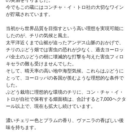
の美酒を守りました。
今でもこの蔵にはコンチャ・イ・トロ社の大切なワイン
が貯蔵されています。
当初から世界品質を目指すという高い理想を実現可能に
したのが、チリの気候と風土。
太平洋近くまで山裾が迫ったアンデス山脈のおかげで、
チリのぶどう畑では害虫の恐れが少なく、過去ヨーロッ
パ全土のぶどうの樹に壊滅的な打撃を与えた害虫フィロ
キセラの難も受けませんでした。
そして、晴天率の高い地中海型気候。これらはぶどうに
とって、ヨーロッパの各国が羨むような理想的な条件で
した。
ぶどう栽培に理想的な環境のチリに、コン・チャ・イ・
トロが自社で保有する畑面積は、合計すると7,000ヘクタ
ール以上で、現在も拡大し続けています。
濃いチェリー色とプラムの香り、ヴァニラの香ばしい後
味を持ちます。