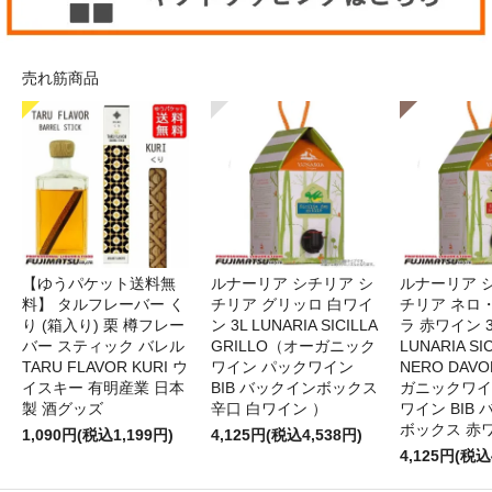
売れ筋商品
【ゆうパケット送料無
ルナーリア シチリア シ
ルナーリア 
料】 タルフレーバー く
チリア グリッロ 白ワイ
チリア ネロ
り (箱入り) 栗 樽フレー
ン 3L LUNARIA SICILLA
ラ 赤ワイン 
バー スティック バレル
GRILLO（オーガニック
LUNARIA SIC
TARU FLAVOR KURI ウ
ワイン パックワイン
NERO DAV
イスキー 有明産業 日本
BIB バックインボックス
ガニックワイ
製 酒グッズ
辛口 白ワイン ）
ワイン BIB
ボックス 赤
1,090円(税込1,199円)
4,125円(税込4,538円)
4,125円(税込