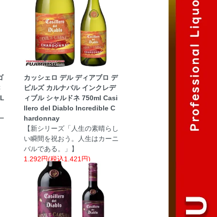
ゴ
カッシェロ デル ディアブロ デ
C
ビルズ カルナバル インクレデ
OL
ィブル シャルドネ 750ml Casi
llero del Diablo Incredible C
ー
hardonnay
【新シリーズ「人生の素晴らし
い瞬間を祝おう。人生はカーニ
バルである。」】
1,292円(税込1,421円)