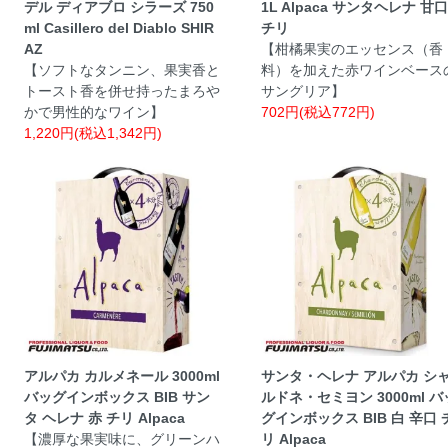
デル ディアブロ シラーズ 750
1L Alpaca サンタヘレナ 甘口
ml Casillero del Diablo SHIR
チリ
AZ
【柑橘果実のエッセンス（香
【ソフトなタンニン、果実香と
料）を加えた赤ワインベース
トースト香を併せ持ったまろや
サングリア】
かで男性的なワイン】
702円(税込772円)
1,220円(税込1,342円)
アルパカ カルメネール 3000ml
サンタ・ヘレナ アルパカ シ
バッグインボックス BIB サン
ルドネ・セミヨン 3000ml バ
タ ヘレナ 赤 チリ Alpaca
グインボックス BIB 白 辛口 
【濃厚な果実味に、グリーンハ
リ Alpaca