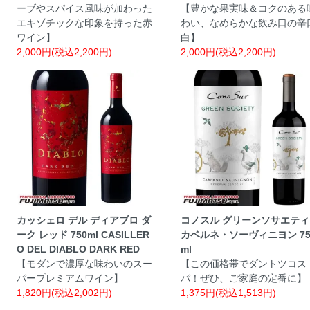
ーブやスパイス風味が加わった
【豊かな果実味＆コクのある
エキゾチックな印象を持った赤
わい、なめらかな飲み口の辛
ワイン】
白】
2,000円(税込2,200円)
2,000円(税込2,200円)
カッシェロ デル ディアブロ ダ
コノスル グリーンソサエティ
ーク レッド 750ml CASILLER
カベルネ・ソーヴィニヨン 75
O DEL DIABLO DARK RED
ml
【モダンで濃厚な味わいのスー
【この価格帯でダントツコス
パープレミアムワイン】
パ！ぜひ、ご家庭の定番に】
1,820円(税込2,002円)
1,375円(税込1,513円)