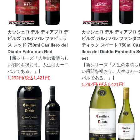
カッシェロ デル ディアブロ デ
カッシェロ デル ディアブロ 
ビルズ カルナバル ファビュラ
ビルズ カルナバル ファンタ
ス レッド 750ml Casillero del
ティック スイート 750ml Cas
Diablo Fabulous Red
llero del Diablo Fantastic 
【新シリーズ「人生の素晴らし
eet
い瞬間を祝おう。人生はカーニ
【新シリーズ「人生の素晴ら
バルである。」】
い瞬間を祝おう。人生はカー
1,292円(税込1,421円)
バルである。」】
1,292円(税込1,421円)