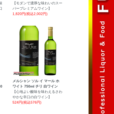
味
【モダンで濃厚な味わいのスー
口
パープレミアムワイン】
1,820円(税込2,002円)
メルシャン ソル イ マール ホ
0
ワイト 750ml チリ 白ワイン
【心地よい酸味を味わえるさわ
やかな辛口の白ワイン】
524円(税込576円)