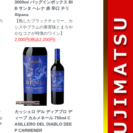
3000ml バッグインボックス BI
B サンタ ヘレナ 赤 辛口 チリ
Alpaca
の
【熟したブラックチェリー、カ
シスやプラムの果実味とまろや
かなコクが特徴のワイン】
2,000円(税込2,200円)
ャ
カッシェロ デル ディアブロ デ
ッ
ィープ カルメネール 750ml C
チ
ASILLERO DEL DIABLO DEE
P CARMENER