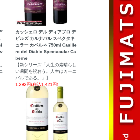
デ
カッシェロ デル ディアブロ デ
ス
ビルズ カルナバル スペクタキ
i
ュラー カベルネ 750ml Casille
Sw
ro del Diablo Spectacular Ca
berne
し
【新シリーズ「人生の素晴らし
ニ
い瞬間を祝おう。人生はカーニ
バルである。」】
1,292円(税込1,421円)