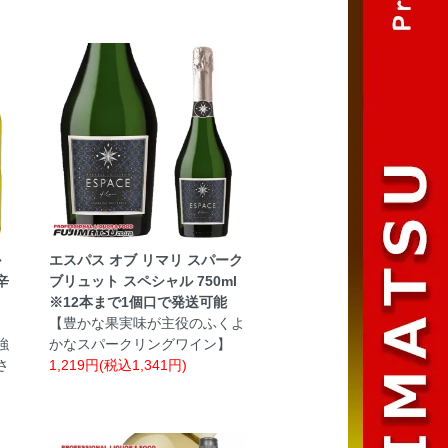
ル
エスパス オブ リマリ スパーク
辛
ブリュット スペシャル 750ml
※12本まで1個口で発送可能
【豊かな果実味が主役のふくよ
強
かなスパークリングワイン】
さ
1,219円(税込1,341円)