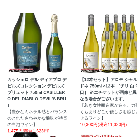
カッシェロ デル ディアブロ デ
【12本セット】アロモ シャ
ビルズコレクション デビルズ
ドネ 750ml ×12本 ［チリ 白 
ブリュット 750ml CASILLER
口］ ※エチケットが画像と異
O DEL DIABLO DEVIL’S BRU
なる場合がございます。
T
【若き女性醸造家が造る、力
【豊かなミネラル感とバランス
くもありどこか優しさを感じ
のとれたさわやかな酸味が特長
せるワイン】
の白泡ワイン】
10,300円(税込11,330円)
1,475円(税込1,623円)