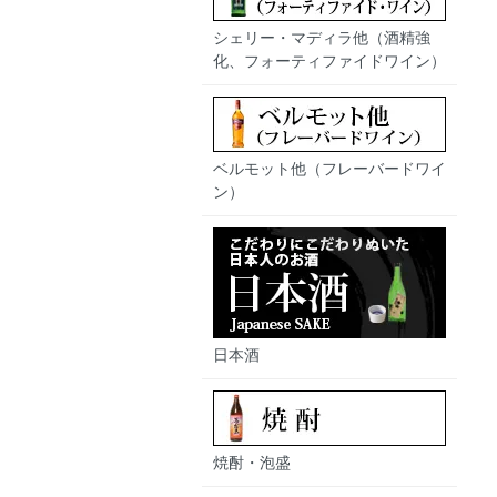
シェリー・マディラ他（酒精強
化、フォーティファイドワイン）
ベルモット他（フレーバードワイ
ン）
日本酒
焼酎・泡盛