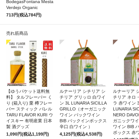
BodegasFontana Mesta
Verdejo Organic
713円(税込784円)
売れ筋商品
【ゆうパケット送料無
ルナーリア シチリア シ
ルナーリア 
料】 タルフレーバー く
チリア グリッロ 白ワイ
チリア ネロ
り (箱入り) 栗 樽フレー
ン 3L LUNARIA SICILLA
ラ 赤ワイン 
バー スティック バレル
GRILLO（オーガニック
LUNARIA SIC
TARU FLAVOR KURI ウ
ワイン パックワイン
NERO DAV
イスキー 有明産業 日本
BIB バックインボックス
ガニックワイ
製 酒グッズ
辛口 白ワイン ）
ワイン BIB
ボックス 赤
1,090円(税込1,199円)
4,125円(税込4,538円)