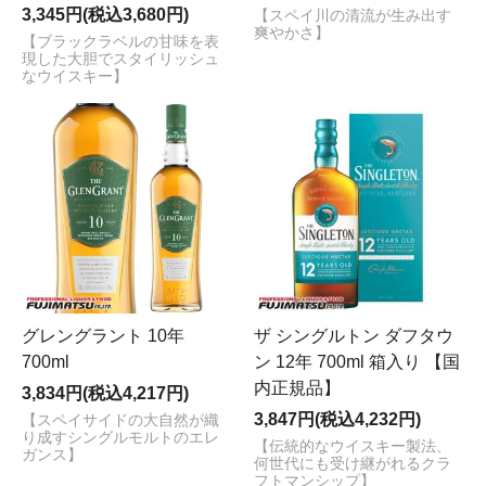
3,345円(税込3,680円)
【スペイ川の清流が生み出す
爽やかさ】
【ブラックラベルの甘味を表
現した大胆でスタイリッシュ
なウイスキー】
グレングラント 10年
ザ シングルトン ダフタウ
700ml
ン 12年 700ml 箱入り 【国
内正規品】
3,834円(税込4,217円)
3,847円(税込4,232円)
【スペイサイドの大自然が織
り成すシングルモルトのエレ
【伝統的なウイスキー製法、
ガンス】
何世代にも受け継がれるクラ
フトマンシップ】