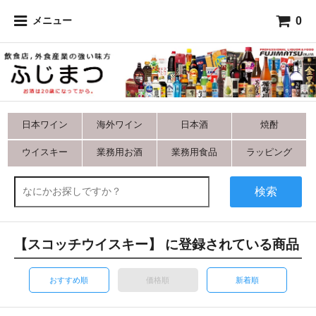
0
メニュー
日本ワイン
海外ワイン
日本酒
焼酎
ウイスキー
業務用お酒
業務用食品
ラッピング
検索
【
スコッチウイスキー
】 に登録されている商品
おすすめ順
価格順
新着順