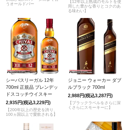
【12年以上熟成のモルトを使
うオールドパー
用した豊かな香りとコクのあ
る味わい】
シーバスリーガル 12年
ジョニー ウォーカー ダブ
700ml 正規品 ブレンデッ
ルブラック 700ml
ドスコッチウイスキー
2,988円(税込3,287円)
2,935円(税込3,229円)
【ブラックラベルをさらに深
くさらにスモーキーに】
【200年以上の歴史を誇り、
100ヵ国以上で愛飲される】