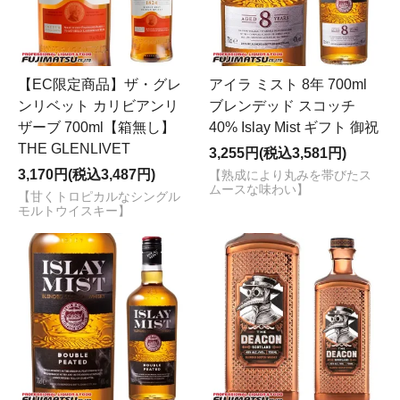
【EC限定商品】ザ・グレ
アイラ ミスト 8年 700ml
ンリベット カリビアンリ
ブレンデッド スコッチ
ザーブ 700ml【箱無し】
40% Islay Mist ギフト 御祝
THE GLENLIVET
3,255円(税込3,581円)
3,170円(税込3,487円)
【熟成により丸みを帯びたス
ムースな味わい】
【甘くトロピカルなシングル
モルトウイスキー】