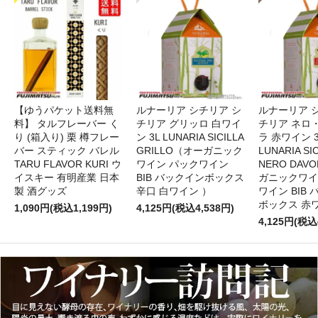
【ゆうパケット送料無
ルナーリア シチリア シ
ルナーリア 
料】 タルフレーバー く
チリア グリッロ 白ワイ
チリア ネロ
り (箱入り) 栗 樽フレー
ン 3L LUNARIA SICILLA
ラ 赤ワイン 
バー スティック バレル
GRILLO（オーガニック
LUNARIA SIC
TARU FLAVOR KURI ウ
ワイン パックワイン
NERO DAV
イスキー 有明産業 日本
BIB バックインボックス
ガニックワイ
製 酒グッズ
辛口 白ワイン ）
ワイン BIB
ボックス 赤
1,090円(税込1,199円)
4,125円(税込4,538円)
4,125円(税込