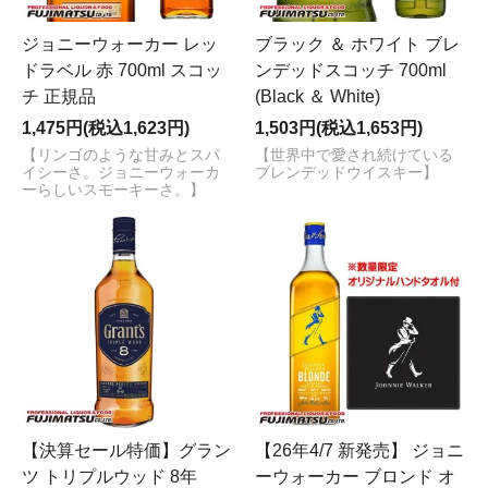
ジョニーウォーカー レッ
ブラック ＆ ホワイト ブレ
ドラベル 赤 700ml スコッ
ンデッドスコッチ 700ml
チ 正規品
(Black ＆ White)
1,475円(税込1,623円)
1,503円(税込1,653円)
【リンゴのような甘みとスパ
【世界中で愛され続けている
イシーさ。ジョニーウォーカ
ブレンデッドウイスキー】
ーらしいスモーキーさ。】
【決算セール特価】グラン
【26年4/7 新発売】 ジョニ
ツ トリプルウッド 8年
ーウォーカー ブロンド オ