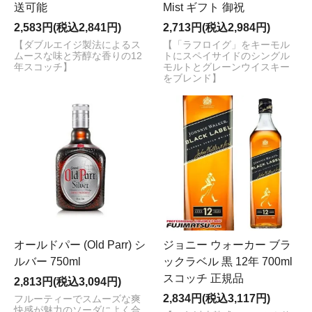
送可能
Mist ギフト 御祝
2,583円(税込2,841円)
2,713円(税込2,984円)
【ダブルエイジ製法によるス
【「ラフロイグ」をキーモル
ムースな味と芳醇な香りの12
トにスペイサイドのシングル
年スコッチ】
モルトとグレーンウイスキー
をブレンド】
オールドパー (Old Parr) シ
ジョニー ウォーカー ブラ
ルバー 750ml
ックラベル 黒 12年 700ml
スコッチ 正規品
2,813円(税込3,094円)
2,834円(税込3,117円)
フルーティーでスムーズな爽
快感が魅力のソーダによく合