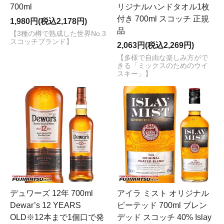
700ml
リジナルハンドタオル1枚
付き 700ml スコッチ 正規
1,980円(税込2,178円)
品
【3種の樽で熟成した世界No.3
スコッチブランド】
2,063円(税込2,269円)
【多様で自由な楽しみ方がで
きる「ミックスのためのウイ
スキー」】
デュワーズ 12年 700ml
アイラ ミスト オリジナル
Dewar’s 12 YEARS
ピーテッド 700ml ブレン
OLD※12本まで1個口で発
デッド スコッチ 40% Islay