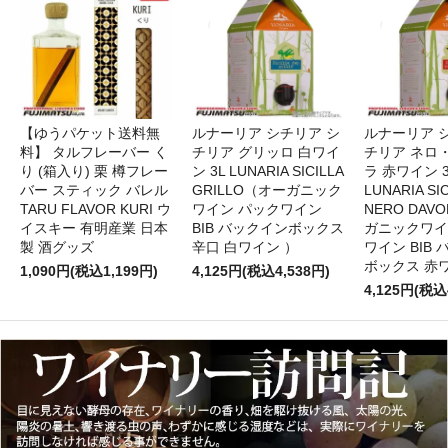
【ゆうパケット送料無
ルナーリア シチリア シ
ルナーリア 
料】 タルフレーバー く
チリア グリッロ 白ワイ
チリア ネロ
り (箱入り) 栗 樽フレー
ン 3L LUNARIA SICILLA
ラ 赤ワイン 
バー スティック バレル
GRILLO（オーガニック
LUNARIA SIC
TARU FLAVOR KURI ウ
ワイン パックワイン
NERO DAV
イスキー 有明産業 日本
BIB バックインボックス
ガニックワイ
製 酒グッズ
辛口 白ワイン ）
ワイン BIB
ボックス 赤
1,090円(税込1,199円)
4,125円(税込4,538円)
4,125円(税込