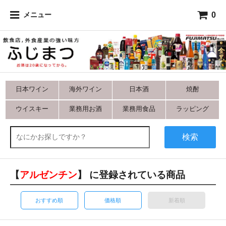
0
メニュー
日本ワイン
海外ワイン
日本酒
焼酎
ウイスキー
業務用お酒
業務用食品
ラッピング
検索
【
アルゼンチン
】 に登録されている商品
おすすめ順
価格順
新着順