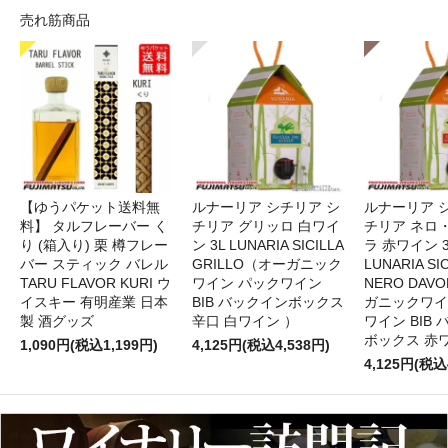
売れ筋商品
【ゆうパケット送料無
ルナーリア シチリア シ
ルナーリア 
料】 タルフレーバー く
チリア グリッロ 白ワイ
チリア ネロ
り (箱入り) 栗 樽フレー
ン 3L LUNARIA SICILLA
ラ 赤ワイン 
バー スティック バレル
GRILLO（オーガニック
LUNARIA SIC
TARU FLAVOR KURI ウ
ワイン パックワイン
NERO DAV
イスキー 有明産業 日本
BIB バックインボックス
ガニックワイ
製 酒グッズ
辛口 白ワイン ）
ワイン BIB
ボックス 赤
1,090円(税込1,199円)
4,125円(税込4,538円)
4,125円(税込