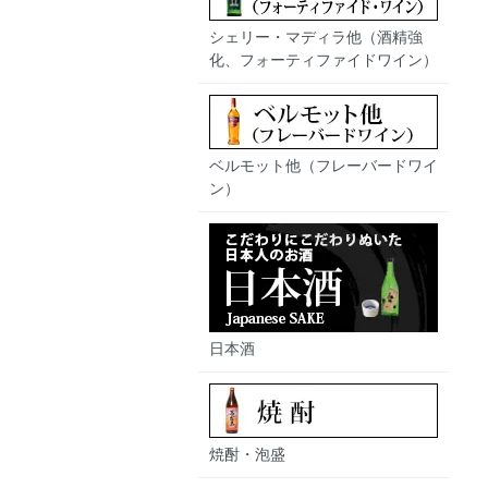
シェリー・マディラ他（酒精強
化、フォーティファイドワイン）
ベルモット他（フレーバードワイ
ン）
日本酒
焼酎・泡盛