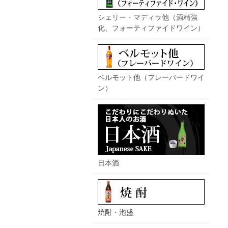
シェリー・マディラ他（酒精強
化、フォーティファイドワイン）
ベルモット他（フレーバードワイ
ン）
日本酒
焼酎・泡盛