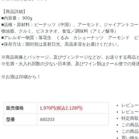
【商品詳細】
■内容量： 900g
■品種・原材料：ピーナッツ（中国）、アーモンド、ジャイアントコ
物油脂、クルミ、ピスタチオ、食塩／調味料（アミノ酸等）
■アレルギー物質：落花生 くるみ カシューナッツ アーモンド ピ
●保存方法：開封前は直射日光、高温多湿をお避けください。
※商品画像とパッケージ、及びヴィンテージなどが、お送りする商品
※生酒・火入れ回数の少ない日本酒、及びワイン類はクール便での発
※お酒は20歳から！
レビュー
販売価格
1,970円(税込2,128円)
レビュー
特定商取
型番
480203
この商品
この商品
買い物を