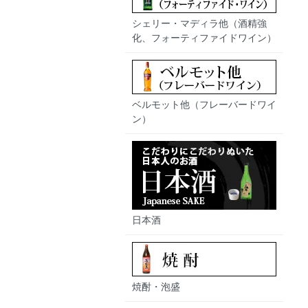
シェリー・マディラ他（酒精強
化、フォーティファイドワイン）
ベルモット他（フレーバードワイ
ン）
日本酒
焼酎・泡盛