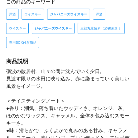
この商品のキーワード
洋酒
ウイスキー
ジャパニーズウイスキー
洋酒
ウイスキー
ジャパニーズウイスキー
三郎丸蒸留所（若鶴酒造 ）
専用BOX付き商品
商品説明
砺波の散居村、山々の間に沈んでいく夕日。
見渡す限りの水田に映り込み、赤に染まっていく美しい
風景をイメージ。
＜テイスティングノート＞
●香り：潮気、落ち着いたウッディさ、オレンジ、灰、
ほのかなワックス、キャラメル、全体を包み込むスモー
キーさ。
●味：滑らかで、ふくよかで丸みのある甘み、キャラメ
ル、スモーク、赤いリンゴ。ブレンデッドとしてはボデ