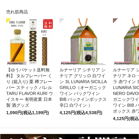
売れ筋商品
【ゆうパケット送料無
ルナーリア シチリア シ
ルナーリア 
料】 タルフレーバー く
チリア グリッロ 白ワイ
チリア ネロ
り (箱入り) 栗 樽フレー
ン 3L LUNARIA SICILLA
ラ 赤ワイン 
バー スティック バレル
GRILLO（オーガニック
LUNARIA SIC
TARU FLAVOR KURI ウ
ワイン パックワイン
NERO DAV
イスキー 有明産業 日本
BIB バックインボックス
ガニックワイ
製 酒グッズ
辛口 白ワイン ）
ワイン BIB
ボックス 赤
1,090円(税込1,199円)
4,125円(税込4,538円)
4,125円(税込