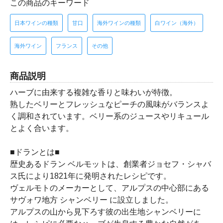
この商品のキーワード
日本ワインの種類
甘口
海外ワインの種類
白ワイン（海外）
海外ワイン
フランス
その他
商品説明
ハーブに由来する複雑な香りと味わいが特徴。
熟したベリーとフレッシュなピーチの風味がバランスよ
く調和されています。ベリー系のジュースやリキュール
とよく合います。
■ドランとは■
歴史あるドラン ベルモットは、創業者ジョセフ・シャバ
ス氏により1821年に発明されたレシピです。
ヴェルモトのメーカーとして、アルプスの中心部にある
サヴォワ地方 シャンベリー に設立しました。
アルプスの山から見下ろす彼の出生地シャンベリーに