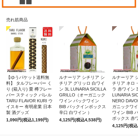
売れ筋商品
【ゆうパケット送料無
ルナーリア シチリア シ
ルナーリア 
料】 タルフレーバー く
チリア グリッロ 白ワイ
チリア ネロ
り (箱入り) 栗 樽フレー
ン 3L LUNARIA SICILLA
ラ 赤ワイン 
バー スティック バレル
GRILLO（オーガニック
LUNARIA SIC
TARU FLAVOR KURI ウ
ワイン パックワイン
NERO DAV
イスキー 有明産業 日本
BIB バックインボックス
ガニックワイ
製 酒グッズ
辛口 白ワイン ）
ワイン BIB
ボックス 赤
1,090円(税込1,199円)
4,125円(税込4,538円)
4,125円(税込