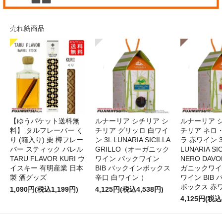
売れ筋商品
【ゆうパケット送料無
ルナーリア シチリア シ
ルナーリア 
料】 タルフレーバー く
チリア グリッロ 白ワイ
チリア ネロ
り (箱入り) 栗 樽フレー
ン 3L LUNARIA SICILLA
ラ 赤ワイン 
バー スティック バレル
GRILLO（オーガニック
LUNARIA SIC
TARU FLAVOR KURI ウ
ワイン パックワイン
NERO DAV
イスキー 有明産業 日本
BIB バックインボックス
ガニックワイ
製 酒グッズ
辛口 白ワイン ）
ワイン BIB
ボックス 赤
1,090円(税込1,199円)
4,125円(税込4,538円)
4,125円(税込