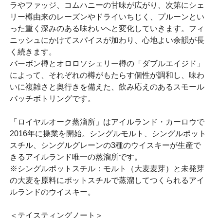
ラやファッジ、コムハニーの甘味が広がり、次第にシェ
リー樽由来のレーズンやドライいちじく、プルーンとい
った重く深みのある味わいへと変化していきます。フィ
ニッシュにかけてスパイスが加わり、心地よい余韻が長
く続きます。
バーボン樽とオロロソシェリー樽の「ダブルエイジド」
によって、それぞれの樽がもたらす個性が調和し、味わ
いに複雑さと奥行きを備えた、飲み応えのあるスモール
バッチボトリングです。
「ロイヤルオーク蒸溜所」はアイルランド・カーロウで
2016年に操業を開始。シングルモルト、シングルポット
スチル、シングルグレーンの3種のウイスキーが生産で
きるアイルランド唯一の蒸溜所です。
※シングルポットスチル：モルト（大麦麦芽）と未発芽
の大麦を原料にポットスチルで蒸溜してつくられるアイ
ルランドのウイスキー。
＜テイスティングノート＞