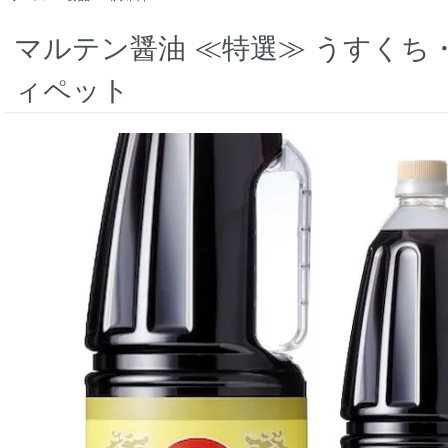
マルテン醤油 ≪特選≫ うすくち・本
ィペット