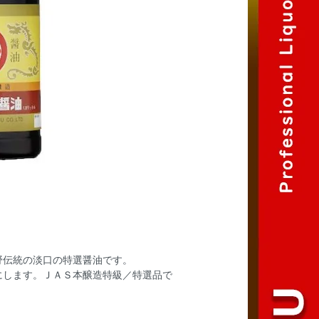
野伝統の淡口の特選醤油です。
にします。ＪＡＳ本醸造特級／特選品で